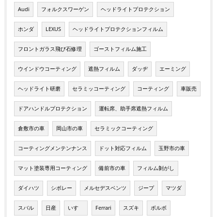
Audi
フォルクスワーゲン
ヘッドライトプロテクション
ホンダ
LEXUS
ヘッドライトプロテクションフィルム
フロントガラス飛び石修理
ゴーストフィルム施工
ウインドウコーティング
遮熱フィルム
ダッヂ
エーミング
ヘッドライト研磨
セラミッコーティング
コーティング
車販売
ドアハンドルプロテクション
運転席、助手席遮熱フィルム
倉敷市の車
岡山市の車
セラミックコーティング
コーティングメンテンナンス
ドット対応フィルム
玉野市の車
マット塗装専用コーティング
備前市の車
フィルム剝がし
ダイハツ
シボレー
メルセデスベンツ
ジープ
マツダ
スバル
日産
いすゞ
Ferrari
スズキ
ボルボ