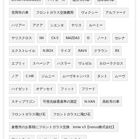
笠岡市の車
フロントガラス交換費用
ヴォクシー
アルファード
ハリアー
アクア
シエンタ
ヤリス
ルーミー
ヤリスクロス
NX
CX-5
MAZDA3
IS
ノート
セレナ
エクストレイル
N BOX
ライズ
RAV4
クラウン
RX
エブリィ
スペーシア
ハスラー
ヴェゼル
カローラクロス
ノア
C-HR
ジムニー
ムーヴキャンバス
タント
ムーヴ
ハイゼット
オデッセイ
フィット
フリード
ステップワゴン
可視光線透過率の測定
N-VAN
高松市の車
フロントガラス飛び石
フロントガラスに飛び石
倉敷市のお客様にフロントガラス交換 bmw x3【nexus株式会社】