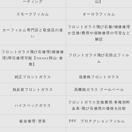
ーティング
山】
スモークフィルム
オーロラフィルム
フロントガラス飛び石傷/補修修理
カーフィルム専門店と取扱店の違
か交換/費用や保険修理の可否など
い
解説
フロントガラス飛び石修理(補修修
フロントガラス飛び石防止フィル
理)即日修理可能【nexus岡山･倉
ム
敷】
純正フロントガラス
低価格フロントガラス
熱反射フロントガラス
高機能ガラス クールベール
フロントガラス交換費用.車種別料
ハイスペックガラス
金表-飛び石修理の価格を比較
鈑金修理･塗装
PPF プロテクションフィルム