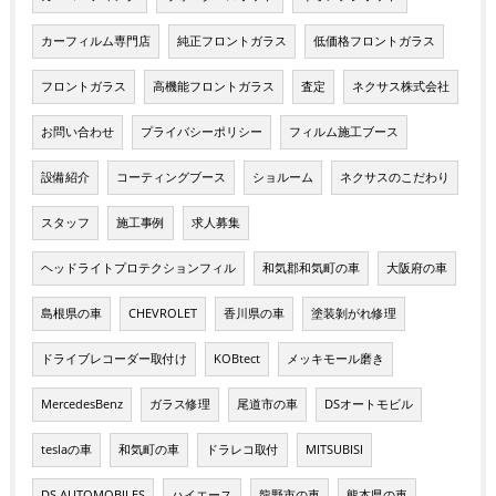
カーフィルム専門店
純正フロントガラス
低価格フロントガラス
フロントガラス
高機能フロントガラス
査定
ネクサス株式会社
お問い合わせ
プライバシーポリシー
フィルム施工ブース
設備紹介
コーティングブース
ショルーム
ネクサスのこだわり
スタッフ
施工事例
求人募集
ヘッドライトプロテクションフィル
和気郡和気町の車
大阪府の車
島根県の車
CHEVROLET
香川県の車
塗装剝がれ修理
ドライブレコーダー取付け
KOBtect
メッキモール磨き
MercedesBenz
ガラス修理
尾道市の車
DSオートモビル
teslaの車
和気町の車
ドラレコ取付
MITSUBISI
DS AUTOMOBILES
ハイエース
龍野市の車
熊本県の車