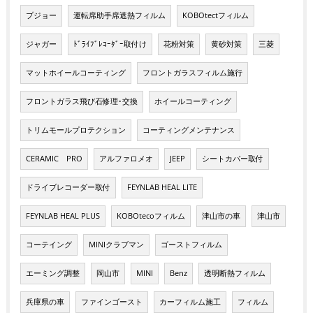
プジョー
運転席助手席遮熱フィルム
KOBOtectフィルム
ジャガー
ﾄﾞﾗｲﾌﾞﾚｺｰﾀﾞｰ取付け
花粉対策
黄砂対策
三菱
マットホイールコーティング
フロントガラスフィルム施行
フロントガラス飛び石修理･交換
ホイールコーティング
トリムモールプロテクション
コーティングメンテナンス
CERAMIC PRO
アルファロメオ
JEEP
シートカバー取付
ドライブレコーダー取付
FEYNLAB HEAL LITE
FEYNLAB HEAL PLUS
KOBOtecoフィルム
津山市の車
津山市
コーテイング
MINIクラブマン
ゴーストフィルム
エーミング調整
岡山市
MINI
Benz
透明断熱フィルム
兵庫県の車
ファインゴースト
カーフィルム施工
フィルム