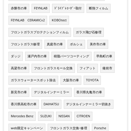
赤磐市の車
FEYNLAB
ﾄﾞﾗｲﾌﾞﾚｺｰﾀﾞｰ取付
断熱フィルム
FEYNLAB CERAMICv2
KOBOtect
フロントガラスプロテクションフィルム
ガラス飛び石修理
フロントガラス修理
真庭市の車
ポルシェ
美作市の車
ダッジ
瀬戸内市の車
樹脂パーツコーティング
早島町の車
高梁市の車
フロントガラスモール交換
フィアット
備前市
ガラスウォータースポット除去
大阪市の車
TOYOTA
新見市の車
デジタルインナーミラー
香川県丸亀市の車
香川県高松市の車
DAIHATSU
デジタルインナーミラー切抜き
Mercedes Benz
SUZUKI
NISSAN
CITROEN
web限定キャンペーン
フロントガラス交換･修理
Porsche