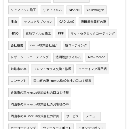
リアフィルム施工
リアフィルム
NISSEN
Volkswagen
津山
サブスクリプション
CADILLAC
勝田郡奈義町の車
HINO
遮熱フィルム施工
PPF
マットセラミックコーティング
会社概要
nexus株式会社紹介
幌コーテイング
レザーシートコーティング
透明遮熱フィルム
Alfa-Romeo
姫路市の車
フロントガラス交換・修理
コーテイング専門店
コンセプト
岡山市の車･nexus株式会社の口コミ情報
倉敷市の車･nexus株式会社の口コミ情報
岡山市の車･nexus株式会社のお客様の声
岡山市の車･nexus株式会社の評判
サービス
メニュー
カーコーティング
ウォータースポット
イオンデジポット