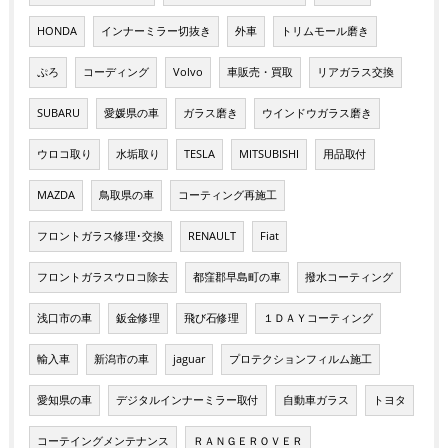
HONDA
インナーミラー切抜き
外車
トリムモール磨き
ぷろ
コーディング
Volvo
車販売・買取
リアガラス交換
SUBARU
愛媛県の車
ガラス磨き
ウインドウガラス磨き
ウロコ取り
水垢取り
TESLA
MITSUBISHI
用品取付
MAZDA
鳥取県の車
コーティング再施工
フロントガラス修理･交換
RENAULT
Fiat
フロントガラスウロコ除去
都窪郡早島町の車
撥水コーティング
浅口市の車
鈑金修理
飛び石修理
１ＤＡＹコーティング
輸入車
新潟市の車
jaguar
プロテクションフィルム施工
愛知県の車
デジタルインナーミラー取付
自動車ガラス
トヨタ
コーテイングメンテナンス
ＲＡＮＧＥＲＯＶＥＲ