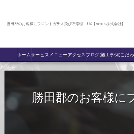
勝田郡のお客様にフロントガラス飛び石修理 UX【nexus株式会社】
ホーム
サービス
メニュー
アクセス
ブログ(施工事例)
こだ
コーティング
カーフィルム専門店【nexus岡山】
勝田郡のお客様にフ
フロントガラス飛び石傷/補修修理か交換
鈑金修理･塗装
PPF プロテクションフィルム