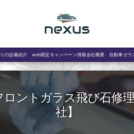
わりの設備紹介
web限定キャンペーン情報
会社概要
自動車ガラ
ロントガラス飛び石修理 U
/費用や保険修理の可否など解説
社】