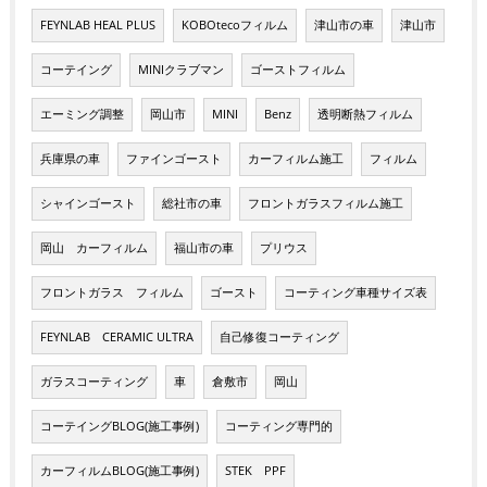
FEYNLAB HEAL PLUS
KOBOtecoフィルム
津山市の車
津山市
コーテイング
MINIクラブマン
ゴーストフィルム
エーミング調整
岡山市
MINI
Benz
透明断熱フィルム
兵庫県の車
ファインゴースト
カーフィルム施工
フィルム
シャインゴースト
総社市の車
フロントガラスフィルム施工
岡山 カーフィルム
福山市の車
プリウス
フロントガラス フィルム
ゴースト
コーティング車種サイズ表
FEYNLAB CERAMIC ULTRA
自己修復コーティング
ガラスコーティング
車
倉敷市
岡山
コーテイングBLOG(施工事例)
コーティング専門的
カーフィルムBLOG(施工事例)
STEK PPF