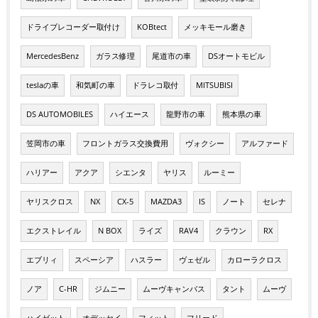
ドライブレコーダー取付け
KOBtect
メッキモール磨き
MercedesBenz
ガラス修理
尾道市の車
DSオートモビル
teslaの車
和気町の車
ドラレコ取付
MITSUBISI
DS AUTOMOBILES
ハイエース
龍野市の車
熊本県の車
笠岡市の車
フロントガラス交換費用
ヴォクシー
アルファード
ハリアー
アクア
シエンタ
ヤリス
ルーミー
ヤリスクロス
NX
CX-5
MAZDA3
IS
ノート
セレナ
エクストレイル
N BOX
ライズ
RAV4
クラウン
RX
エブリィ
スペーシア
ハスラー
ヴェゼル
カローラクロス
ノア
C-HR
ジムニー
ムーヴキャンバス
タント
ムーヴ