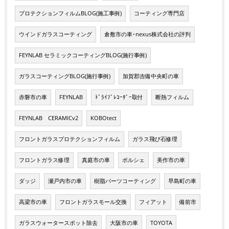
プロテクションフィルムBLOG(施工事例)
コーティング専門店
ウインドガラスコーティング
倉敷市の車･nexus株式会社の評判
FEYNLAB セラミックコーティングBLOG(施行事例)
ガラスコーティングBLOG(施行事例)
加賀郡吉備中央町の車
赤磐市の車
FEYNLAB
ﾄﾞﾗｲﾌﾞﾚｺｰﾀﾞｰ取付
断熱フィルム
FEYNLAB CERAMICv2
KOBOtect
フロントガラスプロテクションフィルム
ガラス飛び石修理
フロントガラス修理
真庭市の車
ポルシェ
美作市の車
ダッジ
瀬戸内市の車
樹脂パーツコーティング
早島町の車
高梁市の車
フロントガラスモール交換
フィアット
備前市
ガラスウォータースポット除去
大阪市の車
TOYOTA