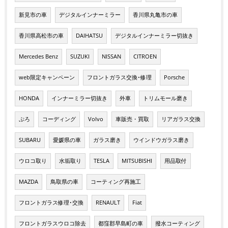
新見市の車
デジタルインナーミラー
香川県丸亀市の車
香川県高松市の車
DAIHATSU
デジタルインナーミラー切抜き
Mercedes Benz
SUZUKI
NISSAN
CITROEN
web限定キャンペーン
フロントガラス交換･修理
Porsche
HONDA
インナーミラー切抜き
外車
トリムモール磨き
ぷろ
コーディング
Volvo
車販売・買取
リアガラス交換
SUBARU
愛媛県の車
ガラス磨き
ウインドウガラス磨き
ウロコ取り
水垢取り
TESLA
MITSUBISHI
用品取付
MAZDA
鳥取県の車
コーティング再施工
フロントガラス修理･交換
RENAULT
Fiat
フロントガラスウロコ除去
都窪郡早島町の車
撥水コーティング