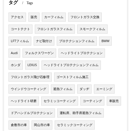
タグ
Tags
アクセス
販売
カーフィルム
フロントガラス交換
コートテクト
フロントガラスフィルム
スモークフィルム
LFTフィルム
ナビ取付け
プロテクションフィルム
BMW
Audi
フォルクスワーゲン
ヘッドライトプロテクション
ホンダ
LEXUS
ヘッドライトプロテクションフィルム
フロントガラス飛び石修理
ゴーストフィルム施工
ウインドウコーティング
遮熱フィルム
ダッヂ
エーミング
ヘッドライト研磨
セラミッコーティング
コーティング
車販売
ドアハンドルプロテクション
運転席、助手席遮熱フィルム
倉敷市の車
岡山市の車
セラミックコーティング