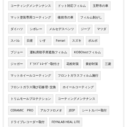
コーティングメンテンナンス
ドット対応フィルム
玉野市の車
マット塗装専用コーティング
備前市の車
フィルム剝がし
ダイハツ
シボレー
メルセデスベンツ
ジープ
マツダ
スバル
日産
いすゞ
Ferrari
スズキ
ボルボ
プジョー
運転席助手席遮熱フィルム
KOBOtectフィルム
ジャガー
ﾄﾞﾗｲﾌﾞﾚｺｰﾀﾞｰ取付け
花粉対策
黄砂対策
三菱
マットホイールコーティング
フロントガラスフィルム施行
フロントガラス飛び石修理･交換
ホイールコーティング
トリムモールプロテクション
コーティングメンテナンス
CERAMIC PRO
アルファロメオ
JEEP
シートカバー取付
ドライブレコーダー取付
FEYNLAB HEAL LITE