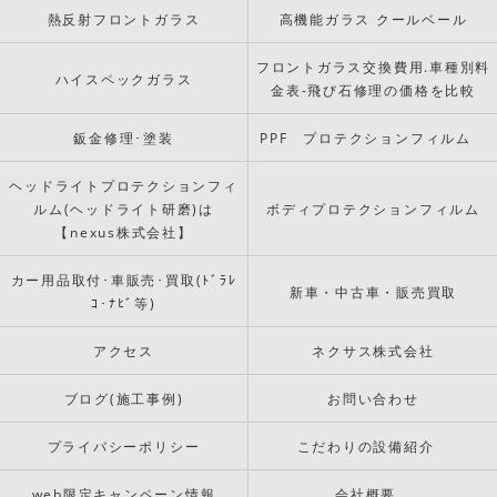
熱反射フロントガラス
高機能ガラス クールベール
フロントガラス交換費用.車種別料
ハイスペックガラス
金表-飛び石修理の価格を比較
鈑金修理･塗装
PPF プロテクションフィルム
ヘッドライトプロテクションフィ
ルム(ヘッドライト研磨)は
ボディプロテクションフィルム
【nexus株式会社】
カー用品取付･車販売･買取(ﾄﾞﾗﾚ
新車・中古車・販売買取
ｺ･ﾅﾋﾞ等)
アクセス
ネクサス株式会社
ブログ(施工事例)
お問い合わせ
プライバシーポリシー
こだわりの設備紹介
web限定キャンペーン情報
会社概要