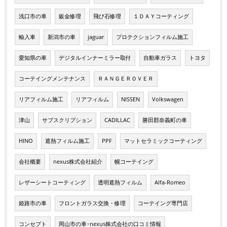
浅口市の車
鈑金修理
飛び石修理
１ＤＡＹコーティング
輸入車
新潟市の車
jaguar
プロテクションフィルム施工
愛知県の車
デジタルインナーミラー取付
自動車ガラス
トヨタ
コーテイングメンテナンス
ＲＡＮＧＥＲＯＶＥＲ
リアフィルム施工
リアフィルム
NISSEN
Volkswagen
津山
サブスクリプション
CADILLAC
勝田郡奈義町の車
HINO
遮熱フィルム施工
PPF
マットセラミックコーティング
会社概要
nexus株式会社紹介
幌コーテイング
レザーシートコーティング
透明遮熱フィルム
Alfa-Romeo
姫路市の車
フロントガラス交換・修理
コーテイング専門店
コンセプト
岡山市の車･nexus株式会社の口コミ情報