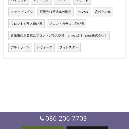
ハイゼット
オデッセイ
フィット
フリード
ステップワゴン
可視光線透過率の測定
N-VAN
高松市の車
フロントガラス飛び石
フロントガラスに飛び石
倉敷市のお客様にフロントガラス交換 bmw x3【nexus株式会社】
アルトラパン
レヴォーグ
フォレスター
086-206-7703