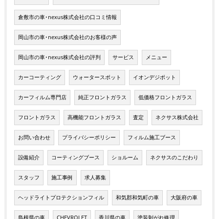
倉敷市の車･nexus株式会社の口コミ情報
岡山市の車･nexus株式会社のお客様の声
岡山市の車･nexus株式会社の評判
サービス
メニュー
カーコーティング
ウォータースポット
イオンデジポット
カーフィルム専門店
純正フロントガラス
低価格フロントガラス
フロントガラス
高機能フロントガラス
査定
ネクサス株式会社
お問い合わせ
プライバシーポリシー
フィルム施工ブース
設備紹介
コーティングブース
ショルーム
ネクサスのこだわり
スタッフ
施工事例
求人募集
ヘッドライトプロテクションフィル
和気郡和気町の車
大阪府の車
島根県の車
CHEVROLET
香川県の車
塗装剝がれ修理