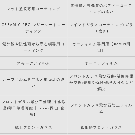
無機質と有機質のボディーコーテ
マット塗装専用コーティング
ィングの違い
CERAMIC PRO レザーシートコー
ウインドガラスコーティング(ガラ
ティング
ス磨き)
紫外線や酸性雨から守る幌専用コ
カーフィルム専門店【nexus岡
ーティング
山】
スモークフィルム
オーロラフィルム
フロントガラス飛び石傷/補修修理
カーフィルム専門店と取扱店の違
か交換/費用や保険修理の可否など
い
解説
フロントガラス飛び石修理(補修修
フロントガラス飛び石防止フィル
理)即日修理可能【nexus岡山･倉
ム
敷】
純正フロントガラス
低価格フロントガラス