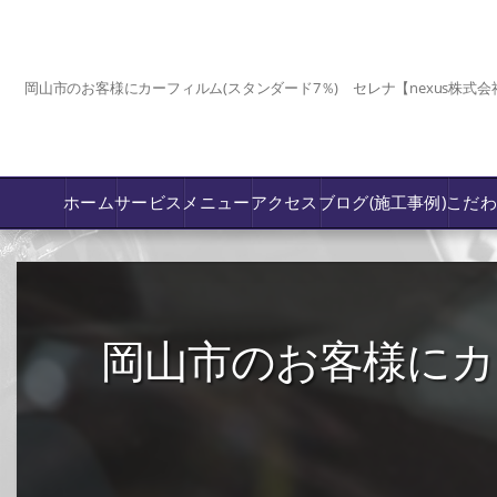
岡山市のお客様にカーフィルム(スタンダード7％) セレナ【nexus株式会
ホーム
サービス
メニュー
アクセス
ブログ(施工事例)
こだ
コーティング
カーフィルム専門店【nexus岡山】
岡山市のお客様にカー
フロントガラス飛び石傷/補修修理か交換
鈑金修理･塗装
PPF プロテクションフィルム