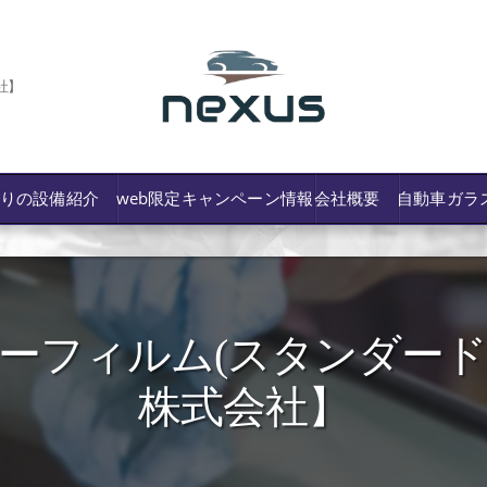
社】
わりの設備紹介
web限定キャンペーン情報
会社概要
自動車ガラ
フィルム(スタンダード7％
/費用や保険修理の可否など解説
株式会社】