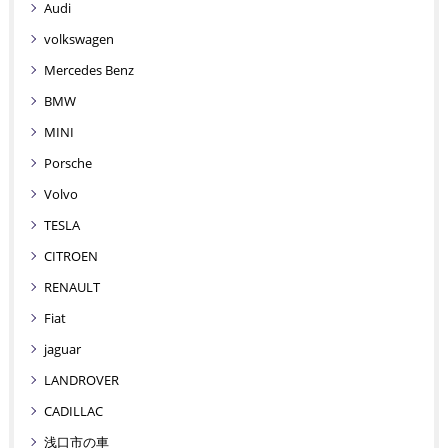
Audi
volkswagen
Mercedes Benz
BMW
MINI
Porsche
Volvo
TESLA
CITROEN
RENAULT
Fiat
jaguar
LANDROVER
CADILLAC
浅口市の車