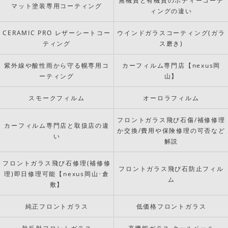
無機質と有機質のボディーコーテ
マット塗装専用コーティング
ィングの違い
CERAMIC PRO レザーシートコー
ウインドガラスコーティング(ガラ
ティング
ス磨き)
紫外線や酸性雨から守る幌専用コ
カーフィルム専門店【nexus岡
ーティング
山】
スモークフィルム
オーロラフィルム
フロントガラス飛び石傷/補修修理
カーフィルム専門店と取扱店の違
か交換/費用や保険修理の可否など
い
解説
フロントガラス飛び石修理(補修修
フロントガラス飛び石防止フィル
理)即日修理可能【nexus岡山･倉
ム
敷】
純正フロントガラス
低価格フロントガラス