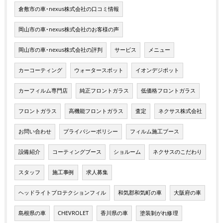
倉敷市の車･nexus株式会社の口コミ情報
岡山市の車･nexus株式会社のお客様の声
岡山市の車･nexus株式会社の評判
サービス
メニュー
カーコーティング
ウォータースポット
イオンデジポット
カーフィルム専門店
純正フロントガラス
低価格フロントガラス
フロントガラス
高機能フロントガラス
査定
ネクサス株式会社
お問い合わせ
プライバシーポリシー
フィルム施工ブース
設備紹介
コーティングブース
ショルーム
ネクサスのこだわり
スタッフ
施工事例
求人募集
ヘッドライトプロテクションフィル
和気郡和気町の車
大阪府の車
島根県の車
CHEVROLET
香川県の車
塗装剝がれ修理