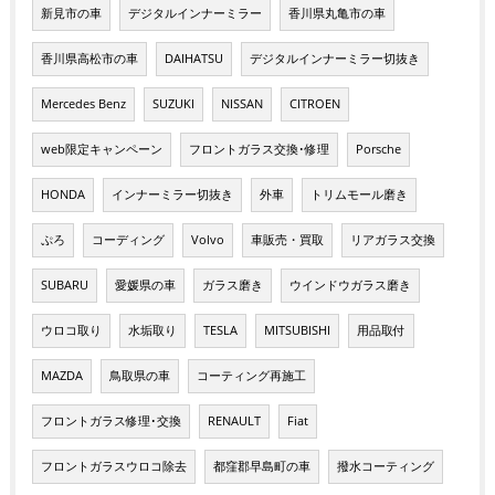
新見市の車
デジタルインナーミラー
香川県丸亀市の車
香川県高松市の車
DAIHATSU
デジタルインナーミラー切抜き
Mercedes Benz
SUZUKI
NISSAN
CITROEN
web限定キャンペーン
フロントガラス交換･修理
Porsche
HONDA
インナーミラー切抜き
外車
トリムモール磨き
ぷろ
コーディング
Volvo
車販売・買取
リアガラス交換
SUBARU
愛媛県の車
ガラス磨き
ウインドウガラス磨き
ウロコ取り
水垢取り
TESLA
MITSUBISHI
用品取付
MAZDA
鳥取県の車
コーティング再施工
フロントガラス修理･交換
RENAULT
Fiat
フロントガラスウロコ除去
都窪郡早島町の車
撥水コーティング