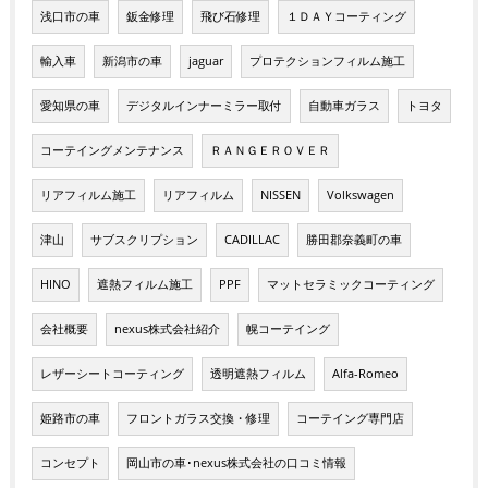
浅口市の車
鈑金修理
飛び石修理
１ＤＡＹコーティング
輸入車
新潟市の車
jaguar
プロテクションフィルム施工
愛知県の車
デジタルインナーミラー取付
自動車ガラス
トヨタ
コーテイングメンテナンス
ＲＡＮＧＥＲＯＶＥＲ
リアフィルム施工
リアフィルム
NISSEN
Volkswagen
津山
サブスクリプション
CADILLAC
勝田郡奈義町の車
HINO
遮熱フィルム施工
PPF
マットセラミックコーティング
会社概要
nexus株式会社紹介
幌コーテイング
レザーシートコーティング
透明遮熱フィルム
Alfa-Romeo
姫路市の車
フロントガラス交換・修理
コーテイング専門店
コンセプト
岡山市の車･nexus株式会社の口コミ情報