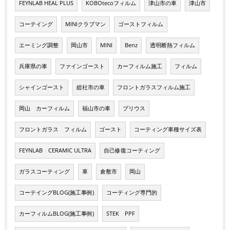
FEYNLAB HEAL PLUS
KOBOtecoフィルム
津山市の車
津山市
コーテイング
MINIクラブマン
ゴーストフィルム
エーミング調整
岡山市
MINI
Benz
透明断熱フィルム
兵庫県の車
ファインゴースト
カーフィルム施工
フィルム
シャインゴースト
総社市の車
フロントガラスフィルム施工
岡山 カーフィルム
福山市の車
プリウス
フロントガラス フィルム
ゴースト
コーティング車種サイズ表
FEYNLAB CERAMIC ULTRA
自己修復コーティング
ガラスコーティング
車
倉敷市
岡山
コーテイングBLOG(施工事例)
コーティング専門的
カーフィルムBLOG(施工事例)
STEK PPF