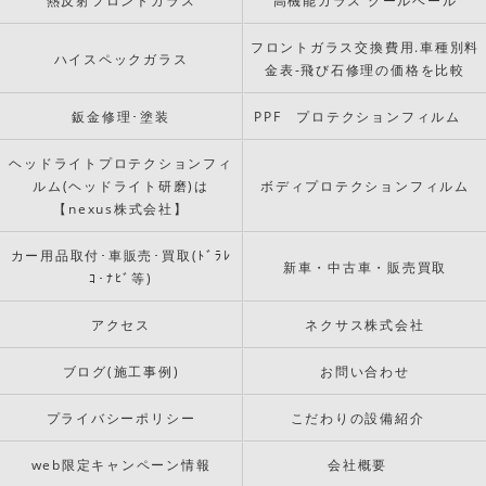
熱反射フロントガラス
高機能ガラス クールベール
フロントガラス交換費用.車種別料
ハイスペックガラス
金表-飛び石修理の価格を比較
鈑金修理･塗装
PPF プロテクションフィルム
ヘッドライトプロテクションフィ
ルム(ヘッドライト研磨)は
ボディプロテクションフィルム
【nexus株式会社】
カー用品取付･車販売･買取(ﾄﾞﾗﾚ
新車・中古車・販売買取
ｺ･ﾅﾋﾞ等)
アクセス
ネクサス株式会社
ブログ(施工事例)
お問い合わせ
プライバシーポリシー
こだわりの設備紹介
web限定キャンペーン情報
会社概要