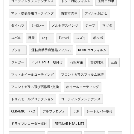
コーティングメンテンナンス
ドット対応フィルム
玉野市の車
マット塗装専用コーティング
備前市の車
フィルム剝がし
ダイハツ
シボレー
メルセデスベンツ
ジープ
マツダ
スバル
日産
いすゞ
Ferrari
スズキ
ボルボ
プジョー
運転席助手席遮熱フィルム
KOBOtectフィルム
ジャガー
ﾄﾞﾗｲﾌﾞﾚｺｰﾀﾞｰ取付け
花粉対策
黄砂対策
三菱
マットホイールコーティング
フロントガラスフィルム施行
フロントガラス飛び石修理･交換
ホイールコーティング
トリムモールプロテクション
コーティングメンテナンス
CERAMIC PRO
アルファロメオ
JEEP
シートカバー取付
ドライブレコーダー取付
FEYNLAB HEAL LITE