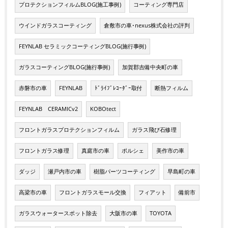
プロテクションフィルムBLOG(施工事例)
コーティング専門店
ウインドガラスコーティング
倉敷市の車･nexus株式会社の評判
FEYNLAB セラミックコーティングBLOG(施行事例)
ガラスコーティングBLOG(施行事例)
加賀郡吉備中央町の車
赤磐市の車
FEYNLAB
ﾄﾞﾗｲﾌﾞﾚｺｰﾀﾞｰ取付
断熱フィルム
FEYNLAB CERAMICv2
KOBOtect
フロントガラスプロテクションフィルム
ガラス飛び石修理
フロントガラス修理
真庭市の車
ポルシェ
美作市の車
ダッジ
瀬戸内市の車
樹脂パーツコーティング
早島町の車
高梁市の車
フロントガラスモール交換
フィアット
備前市
ガラスウォータースポット除去
大阪市の車
TOYOTA