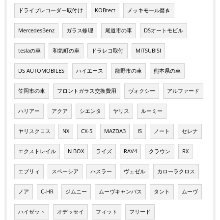
ドライブレコーダー取付け
KOBtect
メッキモール磨き
MercedesBenz
ガラス修理
尾道市の車
DSオートモビル
teslaの車
和気町の車
ドラレコ取付
MITSUBISI
DS AUTOMOBILES
ハイエース
龍野市の車
熊本県の車
笠岡市の車
フロントガラス交換費用
ヴォクシー
アルファード
ハリアー
アクア
シエンタ
ヤリス
ルーミー
ヤリスクロス
NX
CX-5
MAZDA3
IS
ノート
セレナ
エクストレイル
N BOX
ライズ
RAV4
クラウン
RX
エブリィ
スペーシア
ハスラー
ヴェゼル
カローラクロス
ノア
C-HR
ジムニー
ムーヴキャンバス
タント
ムーヴ
ハイゼット
オデッセイ
フィット
フリード