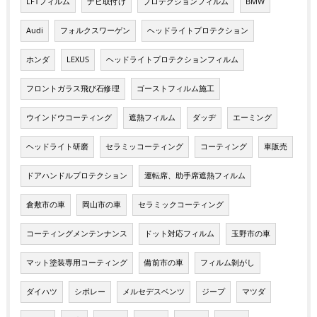
LFTフィルム
ナビ取付け
プロテクションフィルム
BMW
Audi
フォルクスワーゲン
ヘッドライトプロテクション
ホンダ
LEXUS
ヘッドライトプロテクションフィルム
フロントガラス飛び石修理
ゴーストフィルム施工
ウインドウコーティング
遮熱フィルム
ダッヂ
エーミング
ヘッドライト研磨
セラミッコーティング
コーティング
車販売
ドアハンドルプロテクション
運転席、助手席遮熱フィルム
倉敷市の車
岡山市の車
セラミックコーティング
コーティングメンテンナンス
ドット対応フィルム
玉野市の車
マット塗装専用コーティング
備前市の車
フィルム剝がし
ダイハツ
シボレー
メルセデスベンツ
ジープ
マツダ