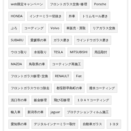
web限定キャンペーン
フロントガラス交換･修理
Porsche
HONDA
インナーミラー切抜き
外車
トリムモール磨き
ぷろ
コーディング
Volvo
車販売・買取
リアガラス交換
SUBARU
愛媛県の車
ガラス磨き
ウインドウガラス磨き
ウロコ取り
水垢取り
TESLA
MITSUBISHI
用品取付
MAZDA
鳥取県の車
コーティング再施工
フロントガラス修理･交換
RENAULT
Fiat
フロントガラスウロコ除去
都窪郡早島町の車
撥水コーティング
浅口市の車
鈑金修理
飛び石修理
１ＤＡＹコーティング
輸入車
新潟市の車
jaguar
プロテクションフィルム施工
愛知県の車
デジタルインナーミラー取付
自動車ガラス
トヨタ