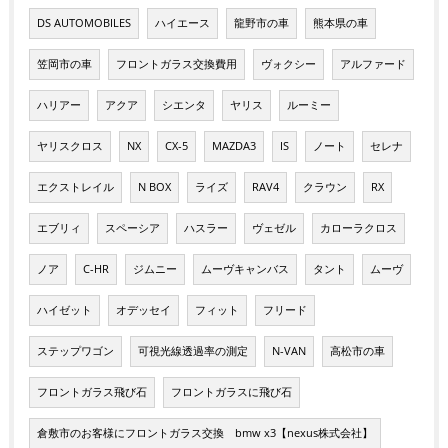
DS AUTOMOBILES
ハイエース
龍野市の車
熊本県の車
笠岡市の車
フロントガラス交換費用
ヴォクシー
アルファード
ハリアー
アクア
シエンタ
ヤリス
ルーミー
ヤリスクロス
NX
CX-5
MAZDA3
IS
ノート
セレナ
エクストレイル
N BOX
ライズ
RAV4
クラウン
RX
エブリィ
スペーシア
ハスラー
ヴェゼル
カローラクロス
ノア
C-HR
ジムニー
ムーヴキャンバス
タント
ムーヴ
ハイゼット
オデッセイ
フィット
フリード
ステップワゴン
可視光線透過率の測定
N-VAN
高松市の車
フロントガラス飛び石
フロントガラスに飛び石
倉敷市のお客様にフロントガラス交換 bmw x3【nexus株式会社】