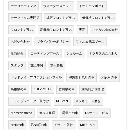
カーコーティング
ウォータースポット
イオンデジポット
カーフィルム専門店
純正フロントガラス
低価格フロントガラス
フロントガラス
高機能フロントガラス
査定
ネクサス株式会社
お問い合わせ
プライバシーポリシー
フィルム施工ブース
設備紹介
コーティングブース
ショルーム
ネクサスのこだわり
スタッフ
施工事例
求人募集
ヘッドライトプロテクションフィル
和気郡和気町の車
大阪府の車
島根県の車
CHEVROLET
香川県の車
塗装剝がれ修理
ドライブレコーダー取付け
KOBtect
メッキモール磨き
MercedesBenz
ガラス修理
尾道市の車
DSオートモビル
teslaの車
和気町の車
ドラレコ取付
MITSUBISI