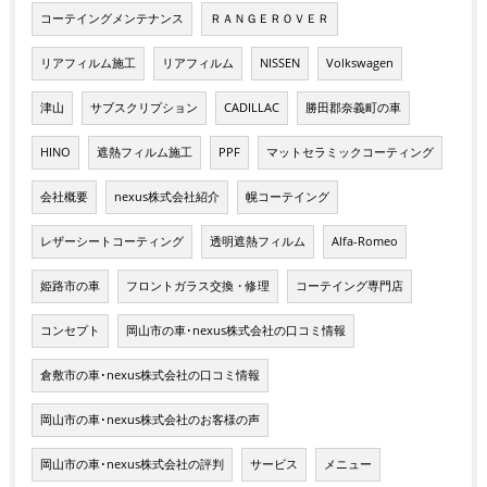
コーテイングメンテナンス
ＲＡＮＧＥＲＯＶＥＲ
リアフィルム施工
リアフィルム
NISSEN
Volkswagen
津山
サブスクリプション
CADILLAC
勝田郡奈義町の車
HINO
遮熱フィルム施工
PPF
マットセラミックコーティング
会社概要
nexus株式会社紹介
幌コーテイング
レザーシートコーティング
透明遮熱フィルム
Alfa-Romeo
姫路市の車
フロントガラス交換・修理
コーテイング専門店
コンセプト
岡山市の車･nexus株式会社の口コミ情報
倉敷市の車･nexus株式会社の口コミ情報
岡山市の車･nexus株式会社のお客様の声
岡山市の車･nexus株式会社の評判
サービス
メニュー