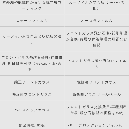
紫外線や酸性雨から守る幌専用コ
カーフィルム専門店【nexus岡
ーティング
山】
スモークフィルム
オーロラフィルム
フロントガラス飛び石傷/補修修理
カーフィルム専門店と取扱店の違
か交換/費用や保険修理の可否など
い
解説
フロントガラス飛び石修理(補修修
フロントガラス飛び石防止フィル
理)即日修理可能【nexus岡山･倉
ム
敷】
純正フロントガラス
低価格フロントガラス
熱反射フロントガラス
高機能ガラス クールベール
フロントガラス交換費用.車種別料
ハイスペックガラス
金表-飛び石修理の価格を比較
鈑金修理･塗装
PPF プロテクションフィルム