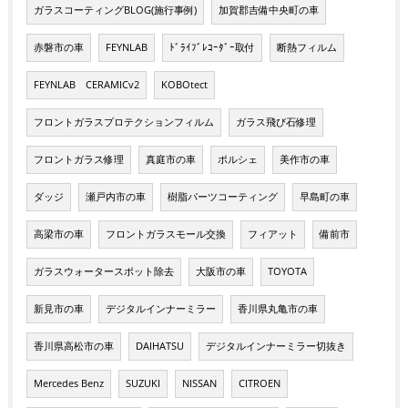
ガラスコーティングBLOG(施行事例)
加賀郡吉備中央町の車
赤磐市の車
FEYNLAB
ﾄﾞﾗｲﾌﾞﾚｺｰﾀﾞｰ取付
断熱フィルム
FEYNLAB CERAMICv2
KOBOtect
フロントガラスプロテクションフィルム
ガラス飛び石修理
フロントガラス修理
真庭市の車
ポルシェ
美作市の車
ダッジ
瀬戸内市の車
樹脂パーツコーティング
早島町の車
高梁市の車
フロントガラスモール交換
フィアット
備前市
ガラスウォータースポット除去
大阪市の車
TOYOTA
新見市の車
デジタルインナーミラー
香川県丸亀市の車
香川県高松市の車
DAIHATSU
デジタルインナーミラー切抜き
Mercedes Benz
SUZUKI
NISSAN
CITROEN