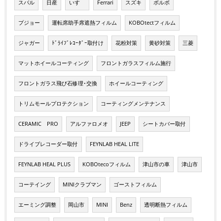
スバル
日産
いすゞ
Ferrari
スズキ
ボルボ
プジョー
運転席助手席遮熱フィルム
KOBOtectフィルム
ジャガー
ﾄﾞﾗｲﾌﾞﾚｺｰﾀﾞｰ取付け
花粉対策
黄砂対策
三菱
マットホイールコーティング
フロントガラスフィルム施行
フロントガラス飛び石修理･交換
ホイールコーティング
トリムモールプロテクション
コーティングメンテナンス
CERAMIC PRO
アルファロメオ
JEEP
シートカバー取付
ドライブレコーダー取付
FEYNLAB HEAL LITE
FEYNLAB HEAL PLUS
KOBOtecoフィルム
津山市の車
津山市
コーテイング
MINIクラブマン
ゴーストフィルム
エーミング調整
岡山市
MINI
Benz
透明断熱フィルム