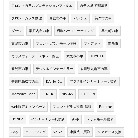
フロントガラスプロテクションフィルム
ガラス飛び石修理
フロントガラス修理
真庭市の車
ポルシェ
美作市の車
ダッジ
瀬戸内市の車
樹脂パーツコーティング
早島町の車
高梁市の車
フロントガラスモール交換
フィアット
備前市
ガラスウォータースポット除去
大阪市の車
TOYOTA
新見市の車
デジタルインナーミラー
香川県丸亀市の車
香川県高松市の車
DAIHATSU
デジタルインナーミラー切抜き
Mercedes Benz
SUZUKI
NISSAN
CITROEN
web限定キャンペーン
フロントガラス交換･修理
Porsche
HONDA
インナーミラー切抜き
外車
トリムモール磨き
ぷろ
コーディング
Volvo
車販売・買取
リアガラス交換