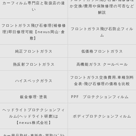
カーフィルム専門店と取扱店の違
か交換/費用や保険修理の可否など
い
解説
フロントガラス飛び石修理(補修修
フロントガラス飛び石防止フィル
理)即日修理可能【nexus岡山･倉
ム
敷】
純正フロントガラス
低価格フロントガラス
熱反射フロントガラス
高機能ガラス クールベール
フロントガラス交換費用.車種別料
ハイスペックガラス
金表-飛び石修理の価格を比較
鈑金修理･塗装
PPF プロテクションフィルム
ヘッドライトプロテクションフィ
ルム(ヘッドライト研磨)は
ボディプロテクションフィルム
【nexus株式会社】
カー用品取付･車販売･買取(ﾄﾞﾗﾚ