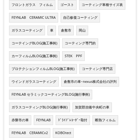
フロントガラス フィルム
ゴースト
コーティング車種サイズ表
FEYNLAB CERAMIC ULTRA
自己修復コーティング
ガラスコーティング
車
倉敷市
岡山
コーテイングBLOG(施工事例)
コーティング専門的
カーフィルムBLOG(施工事例)
STEK PPF
プロテクションフィルムBLOG(施工事例)
コーティング専門店
ウインドガラスコーティング
倉敷市の車･nexus株式会社の評判
FEYNLAB セラミックコーティングBLOG(施行事例)
ガラスコーティングBLOG(施行事例)
加賀郡吉備中央町の車
赤磐市の車
FEYNLAB
ﾄﾞﾗｲﾌﾞﾚｺｰﾀﾞｰ取付
断熱フィルム
FEYNLAB CERAMICv2
KOBOtect