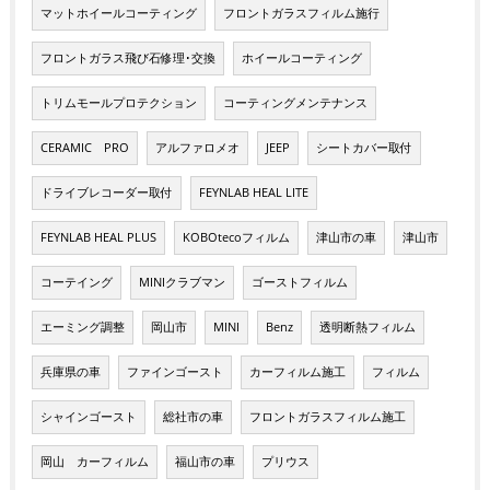
マットホイールコーティング
フロントガラスフィルム施行
フロントガラス飛び石修理･交換
ホイールコーティング
トリムモールプロテクション
コーティングメンテナンス
CERAMIC PRO
アルファロメオ
JEEP
シートカバー取付
ドライブレコーダー取付
FEYNLAB HEAL LITE
FEYNLAB HEAL PLUS
KOBOtecoフィルム
津山市の車
津山市
コーテイング
MINIクラブマン
ゴーストフィルム
エーミング調整
岡山市
MINI
Benz
透明断熱フィルム
兵庫県の車
ファインゴースト
カーフィルム施工
フィルム
シャインゴースト
総社市の車
フロントガラスフィルム施工
岡山 カーフィルム
福山市の車
プリウス