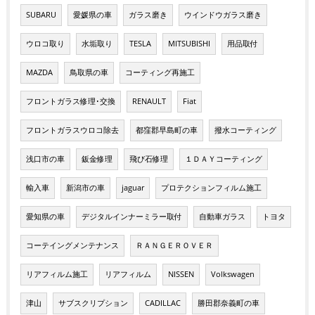
SUBARU
愛媛県の車
ガラス磨き
ウインドウガラス磨き
ウロコ取り
水垢取り
TESLA
MITSUBISHI
用品取付
MAZDA
鳥取県の車
コーティング再施工
フロントガラス修理･交換
RENAULT
Fiat
フロントガラスウロコ除去
都窪郡早島町の車
撥水コーティング
浅口市の車
鈑金修理
飛び石修理
１ＤＡＹコーティング
輸入車
新潟市の車
jaguar
プロテクションフィルム施工
愛知県の車
デジタルインナーミラー取付
自動車ガラス
トヨタ
コーテイングメンテナンス
ＲＡＮＧＥＲＯＶＥＲ
リアフィルム施工
リアフィルム
NISSEN
Volkswagen
津山
サブスクリプション
CADILLAC
勝田郡奈義町の車