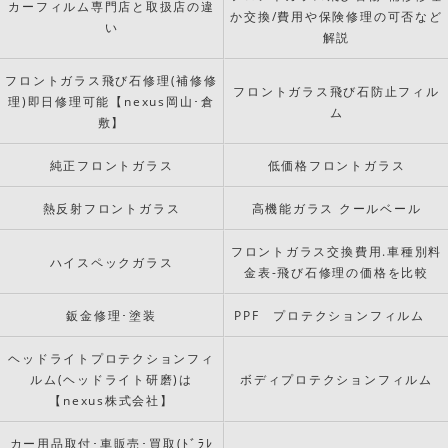
カーフィルム専門店と取扱店の違
か交換/費用や保険修理の可否など
い
解説
フロントガラス飛び石修理(補修修
フロントガラス飛び石防止フィル
理)即日修理可能【nexus岡山･倉
ム
敷】
純正フロントガラス
低価格フロントガラス
熱反射フロントガラス
高機能ガラス クールベール
フロントガラス交換費用.車種別料
ハイスペックガラス
金表-飛び石修理の価格を比較
鈑金修理･塗装
PPF プロテクションフィルム
ヘッドライトプロテクションフィ
ルム(ヘッドライト研磨)は
ボディプロテクションフィルム
【nexus株式会社】
カー用品取付･車販売･買取(ﾄﾞﾗﾚ