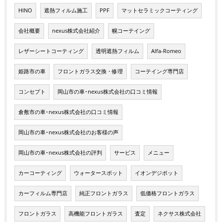
HINO
遮熱フィルム施工
PPF
マットセラミックコーティング
会社概要
nexus株式会社紹介
幌コーテイング
レザーシートコーティング
透明遮熱フィルム
Alfa-Romeo
姫路市の車
フロントガラス交換・修理
コーテイング専門店
コンセプト
岡山市の車･nexus株式会社の口コミ情報
倉敷市の車･nexus株式会社の口コミ情報
岡山市の車･nexus株式会社のお客様の声
岡山市の車･nexus株式会社の評判
サービス
メニュー
カーコーティング
ウォータースポット
イオンデジポット
カーフィルム専門店
純正フロントガラス
低価格フロントガラス
フロントガラス
高機能フロントガラス
査定
ネクサス株式会社