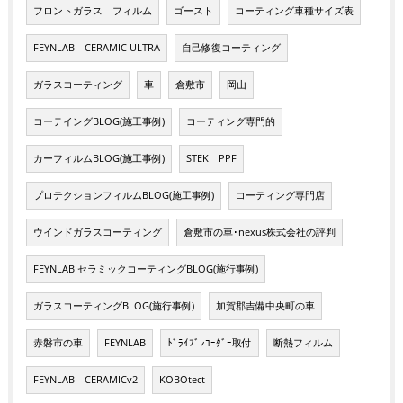
フロントガラス フィルム
ゴースト
コーティング車種サイズ表
FEYNLAB CERAMIC ULTRA
自己修復コーティング
ガラスコーティング
車
倉敷市
岡山
コーテイングBLOG(施工事例)
コーティング専門的
カーフィルムBLOG(施工事例)
STEK PPF
プロテクションフィルムBLOG(施工事例)
コーティング専門店
ウインドガラスコーティング
倉敷市の車･nexus株式会社の評判
FEYNLAB セラミックコーティングBLOG(施行事例)
ガラスコーティングBLOG(施行事例)
加賀郡吉備中央町の車
赤磐市の車
FEYNLAB
ﾄﾞﾗｲﾌﾞﾚｺｰﾀﾞｰ取付
断熱フィルム
FEYNLAB CERAMICv2
KOBOtect