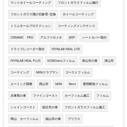
マットホイールコーティング
フロントガラスフィルム施行
フロントガラス飛び石修理･交換
ホイールコーティング
トリムモールプロテクション
コーティングメンテナンス
CERAMIC PRO
アルファロメオ
JEEP
シートカバー取付
ドライブレコーダー取付
FEYNLAB HEAL LITE
FEYNLAB HEAL PLUS
KOBOtecoフィルム
津山市の車
津山市
コーテイング
MINIクラブマン
ゴーストフィルム
エーミング調整
岡山市
MINI
Benz
透明断熱フィルム
兵庫県の車
ファインゴースト
カーフィルム施工
フィルム
シャインゴースト
総社市の車
フロントガラスフィルム施工
岡山 カーフィルム
福山市の車
プリウス