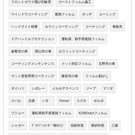
フロントガラス飛び石修理
ゴーストフィルム施工
ウインドウコーティング
遮熱フィルム
ダッヂ
エーミング
ヘッドライト研磨
セラミッコーティング
コーティング
車販売
ドアハンドルプロテクション
運転席、助手席遮熱フィルム
倉敷市の車
岡山市の車
セラミックコーティング
コーティングメンテンナンス
ドット対応フィルム
玉野市の車
マット塗装専用コーティング
備前市の車
フィルム剝がし
ダイハツ
シボレー
メルセデスベンツ
ジープ
マツダ
スバル
日産
いすゞ
Ferrari
スズキ
ボルボ
プジョー
運転席助手席遮熱フィルム
KOBOtectフィルム
ジャガー
ﾄﾞﾗｲﾌﾞﾚｺｰﾀﾞｰ取付け
花粉対策
黄砂対策
三菱