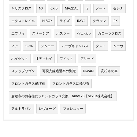
ヤリスクロス
NX
CX-5
MAZDA3
IS
ノート
セレナ
エクストレイル
N BOX
ライズ
RAV4
クラウン
RX
エブリィ
スペーシア
ハスラー
ヴェゼル
カローラクロス
ノア
C-HR
ジムニー
ムーヴキャンバス
タント
ムーヴ
ハイゼット
オデッセイ
フィット
フリード
ステップワゴン
可視光線透過率の測定
N-VAN
高松市の車
フロントガラス飛び石
フロントガラスに飛び石
倉敷市のお客様にフロントガラス交換 bmw x3【nexus株式会社】
アルトラパン
レヴォーグ
フォレスター