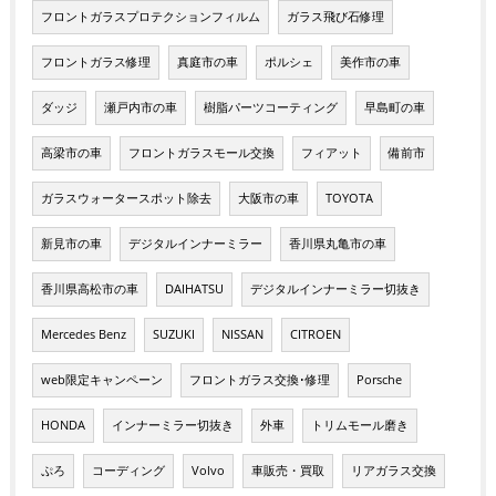
フロントガラスプロテクションフィルム
ガラス飛び石修理
フロントガラス修理
真庭市の車
ポルシェ
美作市の車
ダッジ
瀬戸内市の車
樹脂パーツコーティング
早島町の車
高梁市の車
フロントガラスモール交換
フィアット
備前市
ガラスウォータースポット除去
大阪市の車
TOYOTA
新見市の車
デジタルインナーミラー
香川県丸亀市の車
香川県高松市の車
DAIHATSU
デジタルインナーミラー切抜き
Mercedes Benz
SUZUKI
NISSAN
CITROEN
web限定キャンペーン
フロントガラス交換･修理
Porsche
HONDA
インナーミラー切抜き
外車
トリムモール磨き
ぷろ
コーディング
Volvo
車販売・買取
リアガラス交換