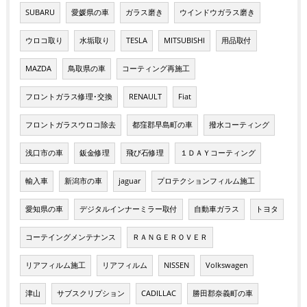
SUBARU
愛媛県の車
ガラス磨き
ウインドウガラス磨き
ウロコ取り
水垢取り
TESLA
MITSUBISHI
用品取付
MAZDA
鳥取県の車
コーティング再施工
フロントガラス修理･交換
RENAULT
Fiat
フロントガラスウロコ除去
都窪郡早島町の車
撥水コーティング
浅口市の車
鈑金修理
飛び石修理
１ＤＡＹコーティング
輸入車
新潟市の車
jaguar
プロテクションフィルム施工
愛知県の車
デジタルインナーミラー取付
自動車ガラス
トヨタ
コーテイングメンテナンス
ＲＡＮＧＥＲＯＶＥＲ
リアフィルム施工
リアフィルム
NISSEN
Volkswagen
津山
サブスクリプション
CADILLAC
勝田郡奈義町の車