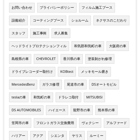
お問い合わせ
プライバシーポリシー
フィルム施工ブース
設備紹介
コーティングブース
ショルーム
ネクサスのこだわり
スタッフ
施工事例
求人募集
ヘッドライトプロテクションフィル
和気郡和気町の車
大阪府の車
島根県の車
CHEVROLET
香川県の車
塗装剝がれ修理
ドライブレコーダー取付け
KOBtect
メッキモール磨き
MercedesBenz
ガラス修理
尾道市の車
DSオートモビル
teslaの車
和気町の車
ドラレコ取付
MITSUBISI
DS AUTOMOBILES
ハイエース
龍野市の車
熊本県の車
笠岡市の車
フロントガラス交換費用
ヴォクシー
アルファード
ハリアー
アクア
シエンタ
ヤリス
ルーミー