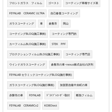
フロントガラス フィルム
ゴースト
コーティング車種サイズ表
FEYNLAB CERAMIC ULTRA
自己修復コーティング
ガラスコーティング
車
倉敷市
岡山
コーテイングBLOG(施工事例)
コーティング専門的
カーフィルムBLOG(施工事例)
STEK PPF
プロテクションフィルムBLOG(施工事例)
コーティング専門店
ウインドガラスコーティング
倉敷市の車･nexus株式会社の評判
FEYNLAB セラミックコーティングBLOG(施行事例)
ガラスコーティングBLOG(施行事例)
加賀郡吉備中央町の車
赤磐市の車
FEYNLAB
ﾄﾞﾗｲﾌﾞﾚｺｰﾀﾞｰ取付
断熱フィルム
FEYNLAB CERAMICv2
KOBOtect