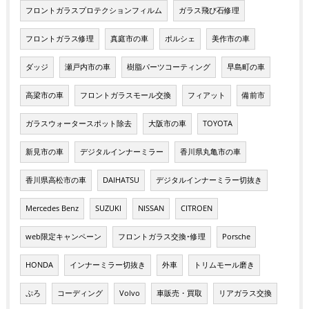
フロントガラスプロテクションフィルム
ガラス飛び石修理
フロントガラス修理
真庭市の車
ポルシェ
美作市の車
ダッジ
瀬戸内市の車
樹脂パーツコーティング
早島町の車
高梁市の車
フロントガラスモール交換
フィアット
備前市
ガラスウォータースポット除去
大阪市の車
TOYOTA
新見市の車
デジタルインナーミラー
香川県丸亀市の車
香川県高松市の車
DAIHATSU
デジタルインナーミラー切抜き
Mercedes Benz
SUZUKI
NISSAN
CITROEN
web限定キャンペーン
フロントガラス交換･修理
Porsche
HONDA
インナーミラー切抜き
外車
トリムモール磨き
ぷろ
コーディング
Volvo
車販売・買取
リアガラス交換