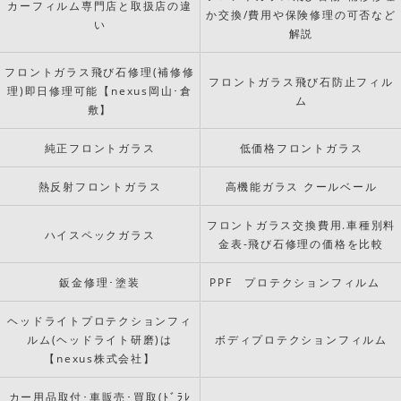
カーフィルム専門店と取扱店の違
か交換/費用や保険修理の可否など
い
解説
フロントガラス飛び石修理(補修修
フロントガラス飛び石防止フィル
理)即日修理可能【nexus岡山･倉
ム
敷】
純正フロントガラス
低価格フロントガラス
熱反射フロントガラス
高機能ガラス クールベール
フロントガラス交換費用.車種別料
ハイスペックガラス
金表-飛び石修理の価格を比較
鈑金修理･塗装
PPF プロテクションフィルム
ヘッドライトプロテクションフィ
ルム(ヘッドライト研磨)は
ボディプロテクションフィルム
【nexus株式会社】
カー用品取付･車販売･買取(ﾄﾞﾗﾚ