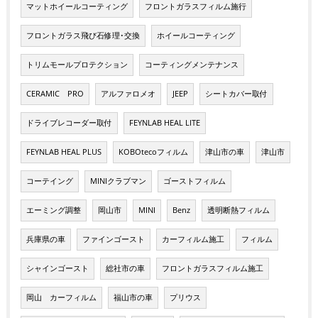
マットホイールコーティング
フロントガラスフィルム施行
フロントガラス飛び石修理･交換
ホイールコーティング
トリムモールプロテクション
コーティングメンテナンス
CERAMIC PRO
アルファロメオ
JEEP
シートカバー取付
ドライブレコーダー取付
FEYNLAB HEAL LITE
FEYNLAB HEAL PLUS
KOBOtecoフィルム
津山市の車
津山市
コーテイング
MINIクラブマン
ゴーストフィルム
エーミング調整
岡山市
MINI
Benz
透明断熱フィルム
兵庫県の車
ファインゴースト
カーフィルム施工
フィルム
シャインゴースト
総社市の車
フロントガラスフィルム施工
岡山 カーフィルム
福山市の車
プリウス