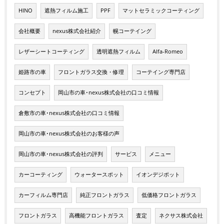
HINO
遮熱フィルム施工
PPF
マットセラミックコーティング
会社概要
nexus株式会社紹介
幌コーテイング
レザーシートコーティング
透明遮熱フィルム
Alfa-Romeo
姫路市の車
フロントガラス交換・修理
コーテイング専門店
コンセプト
岡山市の車･nexus株式会社の口コミ情報
倉敷市の車･nexus株式会社の口コミ情報
岡山市の車･nexus株式会社のお客様の声
岡山市の車･nexus株式会社の評判
サービス
メニュー
カーコーティング
ウォータースポット
イオンデジポット
カーフィルム専門店
純正フロントガラス
低価格フロントガラス
フロントガラス
高機能フロントガラス
査定
ネクサス株式会社