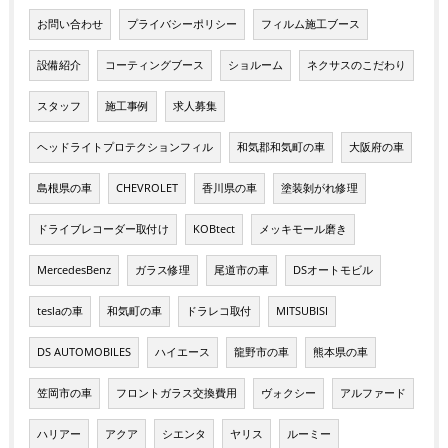
お問い合わせ
プライバシーポリシー
フィルム施工ブース
設備紹介
コーティングブース
ショルーム
ネクサスのこだわり
スタッフ
施工事例
求人募集
ヘッドライトプロテクションフィル
和気郡和気町の車
大阪府の車
島根県の車
CHEVROLET
香川県の車
塗装剝がれ修理
ドライブレコーダー取付け
KOBtect
メッキモール磨き
MercedesBenz
ガラス修理
尾道市の車
DSオートモビル
teslaの車
和気町の車
ドラレコ取付
MITSUBISI
DS AUTOMOBILES
ハイエース
龍野市の車
熊本県の車
笠岡市の車
フロントガラス交換費用
ヴォクシー
アルファード
ハリアー
アクア
シエンタ
ヤリス
ルーミー