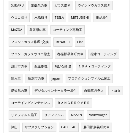
SUBARU
愛媛県の車
ガラス磨き
ウインドウガラス磨き
ウロコ取り
水垢取り
TESLA
MITSUBISHI
用品取付
MAZDA
鳥取県の車
コーティング再施工
フロントガラス修理･交換
RENAULT
Fiat
フロントガラスウロコ除去
都窪郡早島町の車
撥水コーティング
浅口市の車
鈑金修理
飛び石修理
１ＤＡＹコーティング
輸入車
新潟市の車
jaguar
プロテクションフィルム施工
愛知県の車
デジタルインナーミラー取付
自動車ガラス
トヨタ
コーテイングメンテナンス
ＲＡＮＧＥＲＯＶＥＲ
リアフィルム施工
リアフィルム
NISSEN
Volkswagen
津山
サブスクリプション
CADILLAC
勝田郡奈義町の車