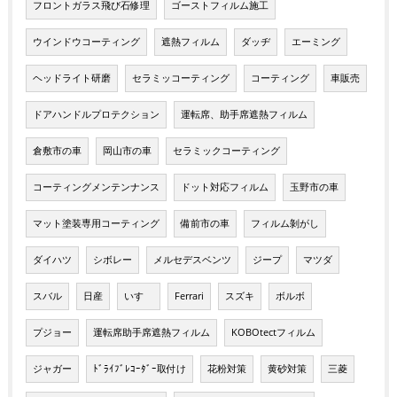
フロントガラス飛び石修理
ゴーストフィルム施工
ウインドウコーティング
遮熱フィルム
ダッヂ
エーミング
ヘッドライト研磨
セラミッコーティング
コーティング
車販売
ドアハンドルプロテクション
運転席、助手席遮熱フィルム
倉敷市の車
岡山市の車
セラミックコーティング
コーティングメンテンナンス
ドット対応フィルム
玉野市の車
マット塗装専用コーティング
備前市の車
フィルム剝がし
ダイハツ
シボレー
メルセデスベンツ
ジープ
マツダ
スバル
日産
いすゞ
Ferrari
スズキ
ボルボ
プジョー
運転席助手席遮熱フィルム
KOBOtectフィルム
ジャガー
ﾄﾞﾗｲﾌﾞﾚｺｰﾀﾞｰ取付け
花粉対策
黄砂対策
三菱