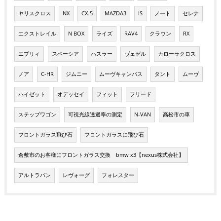
ヤリスクロス
NX
CX-5
MAZDA3
IS
ノート
セレナ
エクストレイル
N BOX
ライズ
RAV4
クラウン
RX
エブリィ
スペーシア
ハスラー
ヴェゼル
カローラクロス
ノア
C-HR
ジムニー
ムーヴキャンバス
タント
ムーヴ
ハイゼット
オデッセイ
フィット
フリード
ステップワゴン
可視光線透過率の測定
N-VAN
高松市の車
フロントガラス飛び石
フロントガラスに飛び石
倉敷市のお客様にフロントガラス交換 bmw x3【nexus株式会社】
アルトラパン
レヴォーグ
フォレスター