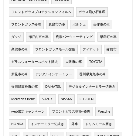
フロントガラスプロテクションフィルム
ガラス飛び石修理
フロントガラス修理
真庭市の車
ポルシェ
美作市の車
ダッジ
瀬戸内市の車
樹脂パーツコーティング
早島町の車
高梁市の車
フロントガラスモール交換
フィアット
備前市
ガラスウォータースポット除去
大阪市の車
TOYOTA
新見市の車
デジタルインナーミラー
香川県丸亀市の車
香川県高松市の車
DAIHATSU
デジタルインナーミラー切抜き
Mercedes Benz
SUZUKI
NISSAN
CITROEN
web限定キャンペーン
フロントガラス交換･修理
Porsche
HONDA
インナーミラー切抜き
外車
トリムモール磨き