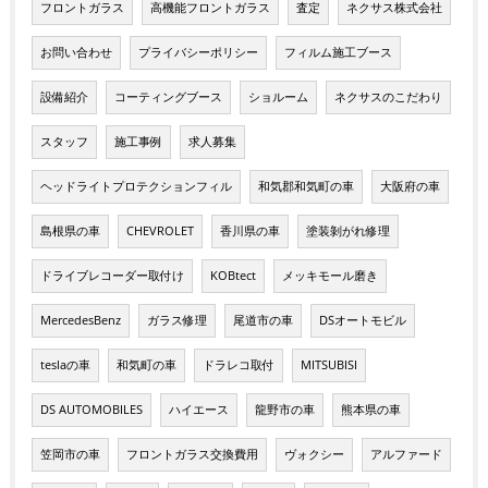
フロントガラス
高機能フロントガラス
査定
ネクサス株式会社
お問い合わせ
プライバシーポリシー
フィルム施工ブース
設備紹介
コーティングブース
ショルーム
ネクサスのこだわり
スタッフ
施工事例
求人募集
ヘッドライトプロテクションフィル
和気郡和気町の車
大阪府の車
島根県の車
CHEVROLET
香川県の車
塗装剝がれ修理
ドライブレコーダー取付け
KOBtect
メッキモール磨き
MercedesBenz
ガラス修理
尾道市の車
DSオートモビル
teslaの車
和気町の車
ドラレコ取付
MITSUBISI
DS AUTOMOBILES
ハイエース
龍野市の車
熊本県の車
笠岡市の車
フロントガラス交換費用
ヴォクシー
アルファード