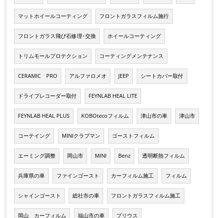
マットホイールコーティング
フロントガラスフィルム施行
フロントガラス飛び石修理･交換
ホイールコーティング
トリムモールプロテクション
コーティングメンテナンス
CERAMIC PRO
アルファロメオ
JEEP
シートカバー取付
ドライブレコーダー取付
FEYNLAB HEAL LITE
FEYNLAB HEAL PLUS
KOBOtecoフィルム
津山市の車
津山市
コーテイング
MINIクラブマン
ゴーストフィルム
エーミング調整
岡山市
MINI
Benz
透明断熱フィルム
兵庫県の車
ファインゴースト
カーフィルム施工
フィルム
シャインゴースト
総社市の車
フロントガラスフィルム施工
岡山 カーフィルム
福山市の車
プリウス