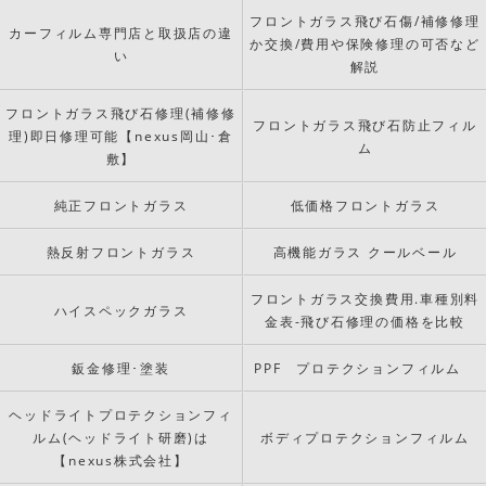
フロントガラス飛び石傷/補修修理
カーフィルム専門店と取扱店の違
か交換/費用や保険修理の可否など
い
解説
フロントガラス飛び石修理(補修修
フロントガラス飛び石防止フィル
理)即日修理可能【nexus岡山･倉
ム
敷】
純正フロントガラス
低価格フロントガラス
熱反射フロントガラス
高機能ガラス クールベール
フロントガラス交換費用.車種別料
ハイスペックガラス
金表-飛び石修理の価格を比較
鈑金修理･塗装
PPF プロテクションフィルム
ヘッドライトプロテクションフィ
ルム(ヘッドライト研磨)は
ボディプロテクションフィルム
【nexus株式会社】