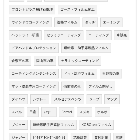
フロントガラス飛び石修理
ゴーストフィルム施工
ウインドウコーティング
遮熱フィルム
ダッヂ
エーミング
ヘッドライト研磨
セラミッコーティング
コーティング
車販売
ドアハンドルプロテクション
運転席、助手席遮熱フィルム
倉敷市の車
岡山市の車
セラミックコーティング
コーティングメンテンナンス
ドット対応フィルム
玉野市の車
マット塗装専用コーティング
備前市の車
フィルム剝がし
ダイハツ
シボレー
メルセデスベンツ
ジープ
マツダ
スバル
日産
いすゞ
Ferrari
スズキ
ボルボ
プジョー
運転席助手席遮熱フィルム
KOBOtectフィルム
ジャガー
ﾄﾞﾗｲﾌﾞﾚｺｰﾀﾞｰ取付け
花粉対策
黄砂対策
三菱