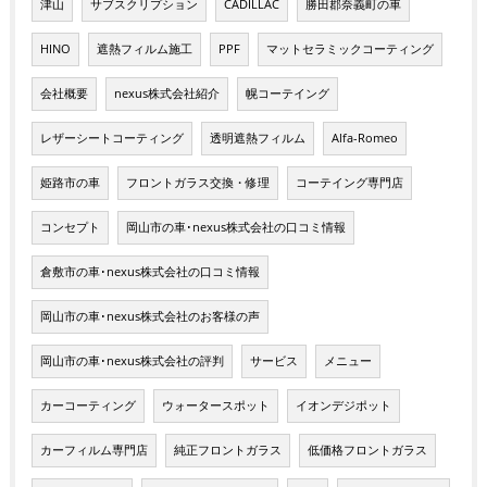
津山
サブスクリプション
CADILLAC
勝田郡奈義町の車
HINO
遮熱フィルム施工
PPF
マットセラミックコーティング
会社概要
nexus株式会社紹介
幌コーテイング
レザーシートコーティング
透明遮熱フィルム
Alfa-Romeo
姫路市の車
フロントガラス交換・修理
コーテイング専門店
コンセプト
岡山市の車･nexus株式会社の口コミ情報
倉敷市の車･nexus株式会社の口コミ情報
岡山市の車･nexus株式会社のお客様の声
岡山市の車･nexus株式会社の評判
サービス
メニュー
カーコーティング
ウォータースポット
イオンデジポット
カーフィルム専門店
純正フロントガラス
低価格フロントガラス