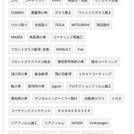
ぷろ
コーディング
Volvo
車販売・買取
リアガラス交換
SUBARU
愛媛県の車
ガラス磨き
ウインドウガラス磨き
ウロコ取り
水垢取り
TESLA
MITSUBISHI
用品取付
MAZDA
鳥取県の車
コーティング再施工
フロントガラス修理･交換
RENAULT
Fiat
フロントガラスウロコ除去
都窪郡早島町の車
撥水コーティング
浅口市の車
鈑金修理
飛び石修理
１ＤＡＹコーティング
輸入車
新潟市の車
jaguar
プロテクションフィルム施工
愛知県の車
デジタルインナーミラー取付
自動車ガラス
トヨタ
コーテイングメンテナンス
ＲＡＮＧＥＲＯＶＥＲ
リアフィルム施工
リアフィルム
NISSEN
Volkswagen