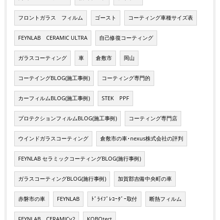
フロントガラス フィルム
ゴースト
コーティング車種サイズ表
FEYNLAB CERAMIC ULTRA
自己修復コーティング
ガラスコーティング
車
倉敷市
岡山
コーテイングBLOG(施工事例)
コーティング専門的
カーフィルムBLOG(施工事例)
STEK PPF
プロテクションフィルムBLOG(施工事例)
コーティング専門店
ウインドガラスコーティング
倉敷市の車･nexus株式会社の評判
FEYNLAB セラミックコーティングBLOG(施行事例)
ガラスコーティングBLOG(施行事例)
加賀郡吉備中央町の車
赤磐市の車
FEYNLAB
ﾄﾞﾗｲﾌﾞﾚｺｰﾀﾞｰ取付
断熱フィルム
FEYNLAB CERAMICv2
KOBOtect