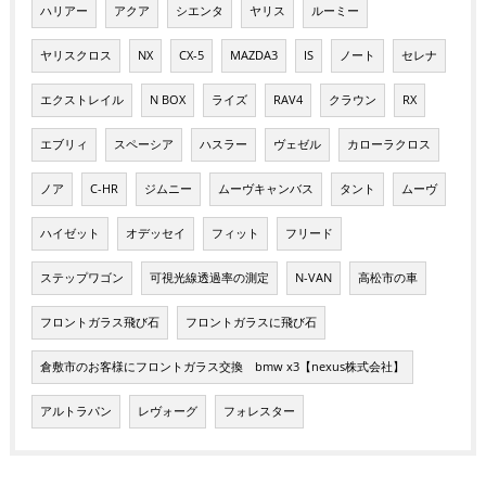
ハリアー
アクア
シエンタ
ヤリス
ルーミー
ヤリスクロス
NX
CX-5
MAZDA3
IS
ノート
セレナ
エクストレイル
N BOX
ライズ
RAV4
クラウン
RX
エブリィ
スペーシア
ハスラー
ヴェゼル
カローラクロス
ノア
C-HR
ジムニー
ムーヴキャンバス
タント
ムーヴ
ハイゼット
オデッセイ
フィット
フリード
ステップワゴン
可視光線透過率の測定
N-VAN
高松市の車
フロントガラス飛び石
フロントガラスに飛び石
倉敷市のお客様にフロントガラス交換 bmw x3【nexus株式会社】
アルトラパン
レヴォーグ
フォレスター