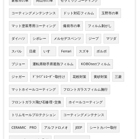
倉敷市の車
岡山市の車
セラミックコーティング
コーティングメンテンナンス
ドット対応フィルム
玉野市の車
マット塗装専用コーティング
備前市の車
フィルム剝がし
ダイハツ
シボレー
メルセデスベンツ
ジープ
マツダ
スバル
日産
いすゞ
Ferrari
スズキ
ボルボ
プジョー
運転席助手席遮熱フィルム
KOBOtectフィルム
ジャガー
ﾄﾞﾗｲﾌﾞﾚｺｰﾀﾞｰ取付け
花粉対策
黄砂対策
三菱
マットホイールコーティング
フロントガラスフィルム施行
フロントガラス飛び石修理･交換
ホイールコーティング
トリムモールプロテクション
コーティングメンテナンス
CERAMIC PRO
アルファロメオ
JEEP
シートカバー取付