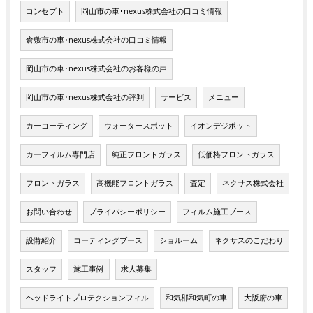
コンセプト
岡山市の車･nexus株式会社の口コミ情報
倉敷市の車･nexus株式会社の口コミ情報
岡山市の車･nexus株式会社のお客様の声
岡山市の車･nexus株式会社の評判
サービス
メニュー
カーコーティング
ウォータースポット
イオンデジポット
カーフィルム専門店
純正フロントガラス
低価格フロントガラス
フロントガラス
高機能フロントガラス
査定
ネクサス株式会社
お問い合わせ
プライバシーポリシー
フィルム施工ブース
設備紹介
コーティングブース
ショルーム
ネクサスのこだわり
スタッフ
施工事例
求人募集
ヘッドライトプロテクションフィル
和気郡和気町の車
大阪府の車