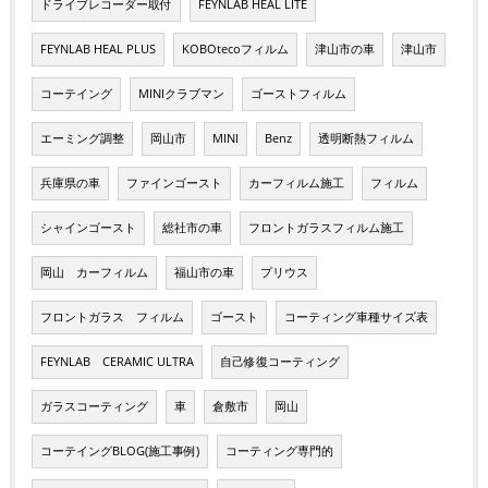
ドライブレコーダー取付
FEYNLAB HEAL LITE
FEYNLAB HEAL PLUS
KOBOtecoフィルム
津山市の車
津山市
コーテイング
MINIクラブマン
ゴーストフィルム
エーミング調整
岡山市
MINI
Benz
透明断熱フィルム
兵庫県の車
ファインゴースト
カーフィルム施工
フィルム
シャインゴースト
総社市の車
フロントガラスフィルム施工
岡山 カーフィルム
福山市の車
プリウス
フロントガラス フィルム
ゴースト
コーティング車種サイズ表
FEYNLAB CERAMIC ULTRA
自己修復コーティング
ガラスコーティング
車
倉敷市
岡山
コーテイングBLOG(施工事例)
コーティング専門的