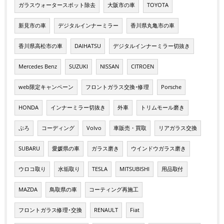
ガラスウォータースポット除去
大阪市の車
TOYOTA
新見市の車
デジタルインナーミラー
香川県丸亀市の車
香川県高松市の車
DAIHATSU
デジタルインナーミラー切抜き
Mercedes Benz
SUZUKI
NISSAN
CITROEN
web限定キャンペーン
フロントガラス交換･修理
Porsche
HONDA
インナーミラー切抜き
外車
トリムモール磨き
ぷろ
コーディング
Volvo
車販売・買取
リアガラス交換
SUBARU
愛媛県の車
ガラス磨き
ウインドウガラス磨き
ウロコ取り
水垢取り
TESLA
MITSUBISHI
用品取付
MAZDA
鳥取県の車
コーティング再施工
フロントガラス修理･交換
RENAULT
Fiat