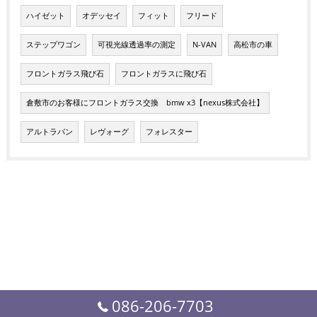
ハイゼット
オデッセイ
フィット
フリード
ステップワゴン
可視光線透過率の測定
N-VAN
高松市の車
フロントガラス飛び石
フロントガラスに飛び石
倉敷市のお客様にフロントガラス交換 bmw x3【nexus株式会社】
アルトラパン
レヴォーグ
フォレスター
086-206-7703