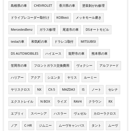
島根県の車
CHEVROLET
香川県の車
塗装剝がれ修理
ドライブレコーダー取付け
KOBtect
メッキモール磨き
MercedesBenz
ガラス修理
尾道市の車
DSオートモビル
teslaの車
和気町の車
ドラレコ取付
MITSUBISI
DS AUTOMOBILES
ハイエース
龍野市の車
熊本県の車
笠岡市の車
フロントガラス交換費用
ヴォクシー
アルファード
ハリアー
アクア
シエンタ
ヤリス
ルーミー
ヤリスクロス
NX
CX-5
MAZDA3
IS
ノート
セレナ
エクストレイル
N BOX
ライズ
RAV4
クラウン
RX
エブリィ
スペーシア
ハスラー
ヴェゼル
カローラクロス
ノア
C-HR
ジムニー
ムーヴキャンバス
タント
ムーヴ