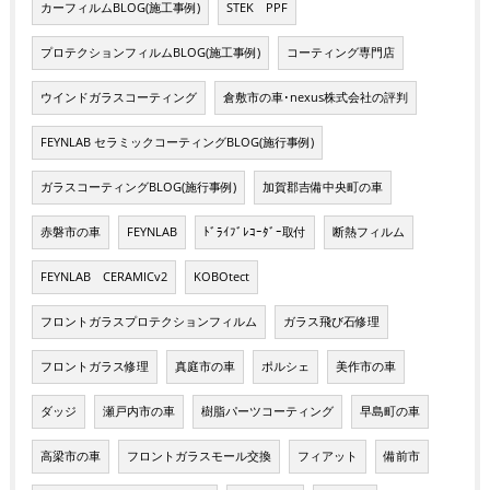
カーフィルムBLOG(施工事例)
STEK PPF
プロテクションフィルムBLOG(施工事例)
コーティング専門店
ウインドガラスコーティング
倉敷市の車･nexus株式会社の評判
FEYNLAB セラミックコーティングBLOG(施行事例)
ガラスコーティングBLOG(施行事例)
加賀郡吉備中央町の車
赤磐市の車
FEYNLAB
ﾄﾞﾗｲﾌﾞﾚｺｰﾀﾞｰ取付
断熱フィルム
FEYNLAB CERAMICv2
KOBOtect
フロントガラスプロテクションフィルム
ガラス飛び石修理
フロントガラス修理
真庭市の車
ポルシェ
美作市の車
ダッジ
瀬戸内市の車
樹脂パーツコーティング
早島町の車
高梁市の車
フロントガラスモール交換
フィアット
備前市