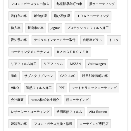
フロントガラスウロコ除去
都窪郡早島町の車
撥水コーティング
浅口市の車
鈑金修理
飛び石修理
１ＤＡＹコーティング
輸入車
新潟市の車
jaguar
プロテクションフィルム施工
愛知県の車
デジタルインナーミラー取付
自動車ガラス
トヨタ
コーテイングメンテナンス
ＲＡＮＧＥＲＯＶＥＲ
リアフィルム施工
リアフィルム
NISSEN
Volkswagen
津山
サブスクリプション
CADILLAC
勝田郡奈義町の車
HINO
遮熱フィルム施工
PPF
マットセラミックコーティング
会社概要
nexus株式会社紹介
幌コーテイング
レザーシートコーティング
透明遮熱フィルム
Alfa-Romeo
姫路市の車
フロントガラス交換・修理
コーテイング専門店