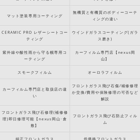
無機質と有機質のボディーコーテ
マット塗装専用コーティング
ィングの違い
CERAMIC PRO レザーシートコー
ウインドガラスコーティング(ガラ
ティング
ス磨き)
紫外線や酸性雨から守る幌専用コ
カーフィルム専門店【nexus岡
ーティング
山】
スモークフィルム
オーロラフィルム
フロントガラス飛び石傷/補修修理
カーフィルム専門店と取扱店の違
か交換/費用や保険修理の可否など
い
解説
フロントガラス飛び石修理(補修修
フロントガラス飛び石防止フィル
理)即日修理可能【nexus岡山･倉
ム
敷】
純正フロントガラス
低価格フロントガラス