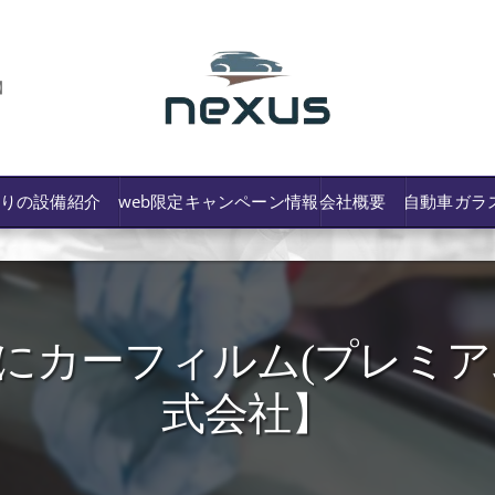
】
わりの設備紹介
web限定キャンペーン情報
会社概要
自動車ガラ
カーフィルム(プレミアム5％
/費用や保険修理の可否など解説
式会社】