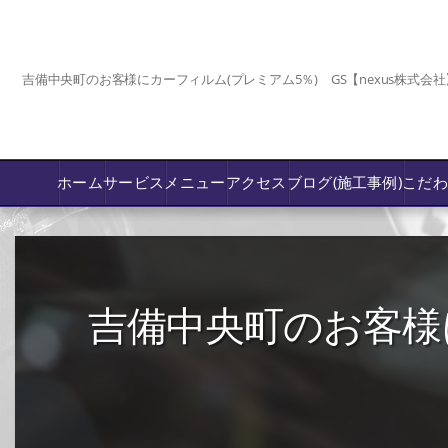
吉備中央町のお客様にカーフィルム(プレミアム5％) GS【nexus株式会社
ホーム
サービス
メニュー
アクセス
ブログ(施工事例)
こだ
コーティング
カーフィルム専門店【nexus岡山】
吉備中央町のお客様に
フロントガラス飛び石傷/補修修理か交換
鈑金修理･塗装
PPF プロテクションフィルム