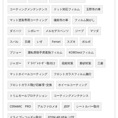
コーティングメンテンナンス
ドット対応フィルム
玉野市の車
マット塗装専用コーティング
備前市の車
フィルム剝がし
ダイハツ
シボレー
メルセデスベンツ
ジープ
マツダ
スバル
日産
いすゞ
Ferrari
スズキ
ボルボ
プジョー
運転席助手席遮熱フィルム
KOBOtectフィルム
ジャガー
ﾄﾞﾗｲﾌﾞﾚｺｰﾀﾞｰ取付け
花粉対策
黄砂対策
三菱
マットホイールコーティング
フロントガラスフィルム施行
フロントガラス飛び石修理･交換
ホイールコーティング
トリムモールプロテクション
コーティングメンテナンス
CERAMIC PRO
アルファロメオ
JEEP
シートカバー取付
ドライブレコーダー取付
FEYNLAB HEAL LITE