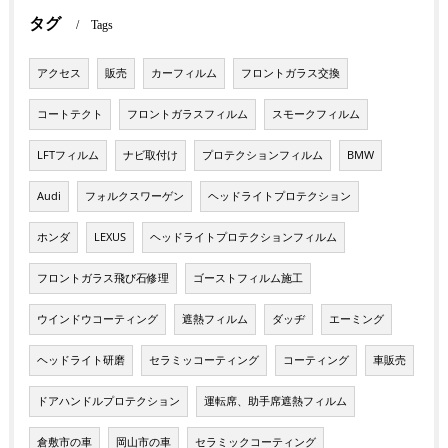
タグ
Tags
アクセス
販売
カーフィルム
フロントガラス交換
コートテクト
フロントガラスフィルム
スモークフィルム
LFTフィルム
ナビ取付け
プロテクションフィルム
BMW
Audi
フォルクスワーゲン
ヘッドライトプロテクション
ホンダ
LEXUS
ヘッドライトプロテクションフィルム
フロントガラス飛び石修理
ゴーストフィルム施工
ウインドウコーティング
遮熱フィルム
ダッヂ
エーミング
ヘッドライト研磨
セラミッコーティング
コーティング
車販売
ドアハンドルプロテクション
運転席、助手席遮熱フィルム
倉敷市の車
岡山市の車
セラミックコーティング