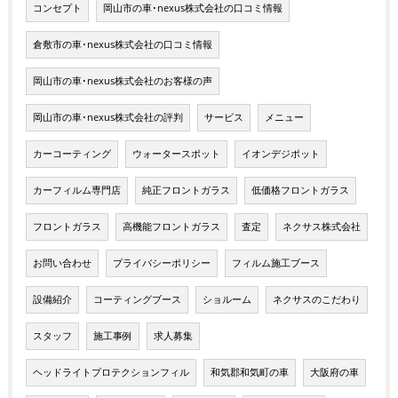
コンセプト
岡山市の車･nexus株式会社の口コミ情報
倉敷市の車･nexus株式会社の口コミ情報
岡山市の車･nexus株式会社のお客様の声
岡山市の車･nexus株式会社の評判
サービス
メニュー
カーコーティング
ウォータースポット
イオンデジポット
カーフィルム専門店
純正フロントガラス
低価格フロントガラス
フロントガラス
高機能フロントガラス
査定
ネクサス株式会社
お問い合わせ
プライバシーポリシー
フィルム施工ブース
設備紹介
コーティングブース
ショルーム
ネクサスのこだわり
スタッフ
施工事例
求人募集
ヘッドライトプロテクションフィル
和気郡和気町の車
大阪府の車