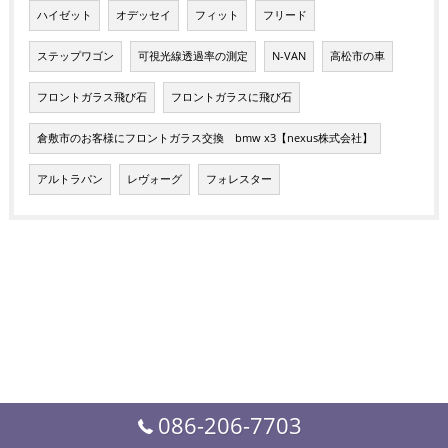
ハイゼット
オデッセイ
フィット
フリード
ステップワゴン
可視光線透過率の測定
N-VAN
高松市の車
フロントガラス飛び石
フロントガラスに飛び石
倉敷市のお客様にフロントガラス交換 bmw x3【nexus株式会社】
アルトラパン
レヴォーグ
フォレスター
086-206-7703