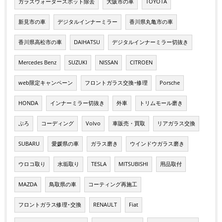
ガラスウォータースポット除去
大阪市の車
TOYOTA
新見市の車
デジタルインナーミラー
香川県丸亀市の車
香川県高松市の車
DAIHATSU
デジタルインナーミラー切抜き
Mercedes Benz
SUZUKI
NISSAN
CITROEN
web限定キャンペーン
フロントガラス交換･修理
Porsche
HONDA
インナーミラー切抜き
外車
トリムモール磨き
ぷろ
コーディング
Volvo
車販売・買取
リアガラス交換
SUBARU
愛媛県の車
ガラス磨き
ウインドウガラス磨き
ウロコ取り
水垢取り
TESLA
MITSUBISHI
用品取付
MAZDA
鳥取県の車
コーティング再施工
フロントガラス修理･交換
RENAULT
Fiat