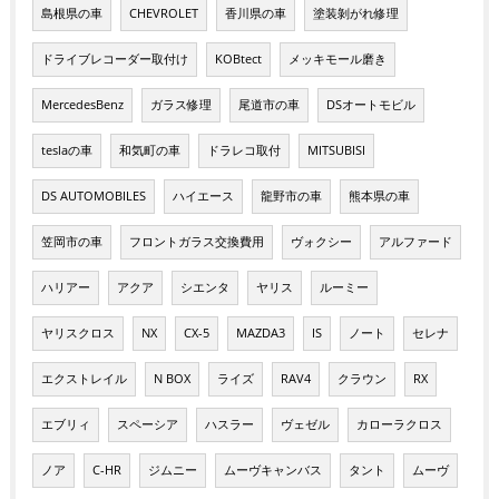
島根県の車
CHEVROLET
香川県の車
塗装剝がれ修理
ドライブレコーダー取付け
KOBtect
メッキモール磨き
MercedesBenz
ガラス修理
尾道市の車
DSオートモビル
teslaの車
和気町の車
ドラレコ取付
MITSUBISI
DS AUTOMOBILES
ハイエース
龍野市の車
熊本県の車
笠岡市の車
フロントガラス交換費用
ヴォクシー
アルファード
ハリアー
アクア
シエンタ
ヤリス
ルーミー
ヤリスクロス
NX
CX-5
MAZDA3
IS
ノート
セレナ
エクストレイル
N BOX
ライズ
RAV4
クラウン
RX
エブリィ
スペーシア
ハスラー
ヴェゼル
カローラクロス
ノア
C-HR
ジムニー
ムーヴキャンバス
タント
ムーヴ