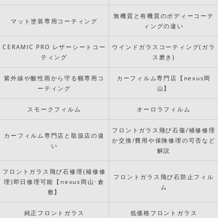
無機質と有機質のボディーコーテ
マット塗装専用コーティング
ィングの違い
CERAMIC PRO レザーシートコー
ウインドガラスコーティング(ガラ
ティング
ス磨き)
紫外線や酸性雨から守る幌専用コ
カーフィルム専門店【nexus岡
ーティング
山】
スモークフィルム
オーロラフィルム
フロントガラス飛び石傷/補修修理
カーフィルム専門店と取扱店の違
か交換/費用や保険修理の可否など
い
解説
フロントガラス飛び石修理(補修修
フロントガラス飛び石防止フィル
理)即日修理可能【nexus岡山･倉
ム
敷】
純正フロントガラス
低価格フロントガラス