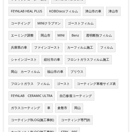
FEYNLAB HEAL PLUS
KOBOtecoフィルム
津山市の車
津山市
コーテイング
MINIクラブマン
ゴーストフィルム
エーミング調整
岡山市
MINI
Benz
透明断熱フィルム
兵庫県の車
ファインゴースト
カーフィルム施工
フィルム
シャインゴースト
総社市の車
フロントガラスフィルム施工
岡山 カーフィルム
福山市の車
プリウス
フロントガラス フィルム
ゴースト
コーティング車種サイズ表
FEYNLAB CERAMIC ULTRA
自己修復コーティング
ガラスコーティング
車
倉敷市
岡山
コーテイングBLOG(施工事例)
コーティング専門的
カーフィルムBLOG(施工事例)
STEK PPF