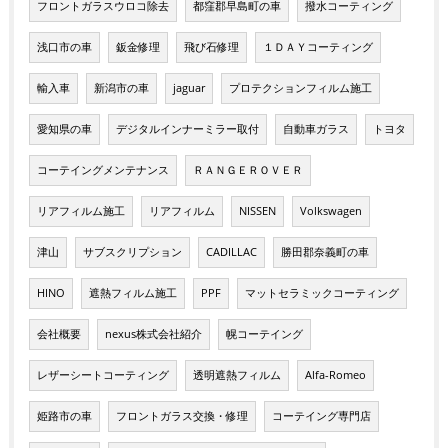
フロントガラスウロコ除去
都窪郡早島町の車
撥水コーティング
浅口市の車
鈑金修理
飛び石修理
１ＤＡＹコーティング
輸入車
新潟市の車
jaguar
プロテクションフィルム施工
愛知県の車
デジタルインナーミラー取付
自動車ガラス
トヨタ
コーテイングメンテナンス
ＲＡＮＧＥＲＯＶＥＲ
リアフィルム施工
リアフィルム
NISSEN
Volkswagen
津山
サブスクリプション
CADILLAC
勝田郡奈義町の車
HINO
遮熱フィルム施工
PPF
マットセラミックコーティング
会社概要
nexus株式会社紹介
幌コーテイング
レザーシートコーティング
透明遮熱フィルム
Alfa-Romeo
姫路市の車
フロントガラス交換・修理
コーテイング専門店