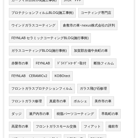
プロテクションフィルムBLOG(施工事例)
コーティング専門店
ウインドガラスコーティング
倉敷市の車･nexus株式会社の評判
FEYNLAB セラミックコーティングBLOG(施行事例)
ガラスコーティングBLOG(施行事例)
加賀郡吉備中央町の車
赤磐市の車
FEYNLAB
ﾄﾞﾗｲﾌﾞﾚｺｰﾀﾞｰ取付
断熱フィルム
FEYNLAB CERAMICv2
KOBOtect
フロントガラスプロテクションフィルム
ガラス飛び石修理
フロントガラス修理
真庭市の車
ポルシェ
美作市の車
ダッジ
瀬戸内市の車
樹脂パーツコーティング
早島町の車
高梁市の車
フロントガラスモール交換
フィアット
備前市