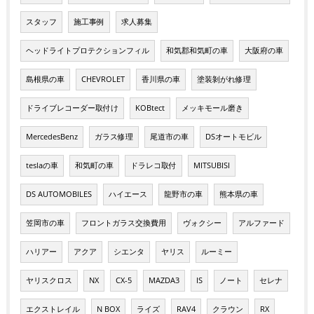
スタッフ
施工事例
求人募集
ヘッドライトプロテクションフィル
和気郡和気町の車
大阪府の車
島根県の車
CHEVROLET
香川県の車
塗装剝がれ修理
ドライブレコーダー取付け
KOBtect
メッキモール磨き
MercedesBenz
ガラス修理
尾道市の車
DSオートモビル
teslaの車
和気町の車
ドラレコ取付
MITSUBISI
DS AUTOMOBILES
ハイエース
龍野市の車
熊本県の車
笠岡市の車
フロントガラス交換費用
ヴォクシー
アルファード
ハリアー
アクア
シエンタ
ヤリス
ルーミー
ヤリスクロス
NX
CX-5
MAZDA3
IS
ノート
セレナ
エクストレイル
N BOX
ライズ
RAV4
クラウン
RX