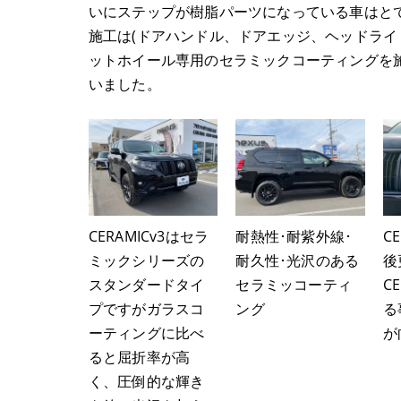
いにステップが樹脂パーツになっている車はと
施工は(ドアハンドル、ドアエッジ、ヘッドライ
ットホイール専用のセラミックコーティングを
いました。
CERAMICv3はセラ
耐熱性･耐紫外線･
C
ミックシリーズの
耐久性･光沢のある
後更
スタンダードタイ
セラミッコーティ
C
プですがガラスコ
ング
る
ーティングに比べ
が
ると屈折率が高
く、圧倒的な輝き