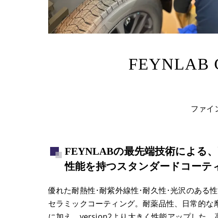
FEYNLAB C
ファイ
FEYNLABの最先端技術による
性能を持つスタンダードコーテ
優れた耐熱性･耐紫外線性･耐久性･光沢のある
セラミックコーティング。耐薬品性、日常的な
に加え、version2より大きく性能アップした