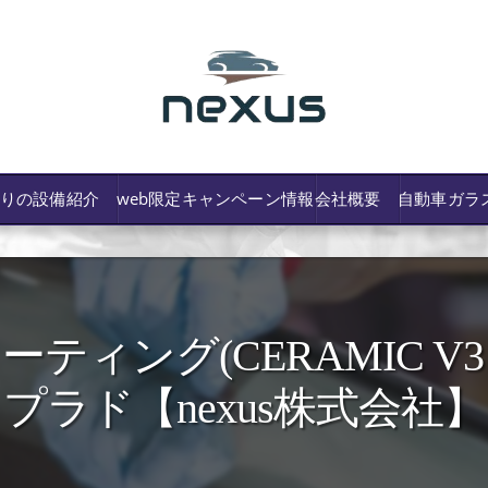
わりの設備紹介
web限定キャンペーン情報
会社概要
自動車ガラ
ティング(CERAMIC 
/費用や保険修理の可否など解説
プラド【nexus株式会社】