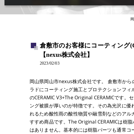
カー用品取付･車販売･買取(ﾄﾞﾗﾚｺ･ﾅﾋﾞ等)
岡
倉敷市のお客様にコーティング(C
【nexus株式会社】
2023/02/03
岡山県岡山市nexus株式会社です。 倉敷市か
ラドにコーティング施工とプロテクションフィルム
のCERAMIC V3+The Original CE
ング被膜が厚いのが特徴です。その為光沢に優
れるため酸性雨の酸性物質や融雪剤などのアル
すすめ商品です。The Original CERA
はありません。基本的には樹脂パーツも通常コ