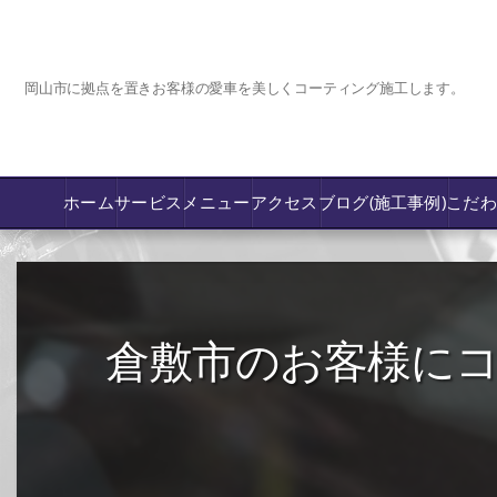
岡山市に拠点を置きお客様の愛車を美しくコーティング施工します。
ホーム
サービス
メニュー
アクセス
ブログ(施工事例)
こだ
コーティング
カーフィルム専門店【nexus岡山】
倉敷市のお客様にコー
フロントガラス飛び石傷/補修修理か交換
鈑金修理･塗装
PPF プロテクションフィルム