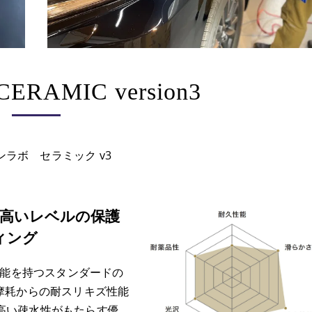
ERAMIC version3
ンラボ セラミック v3
、高いレベルの保護
ィング
性能を持つスタンダードの
摩耗からの耐スリキズ性能
、高い疎水性がもたらす優