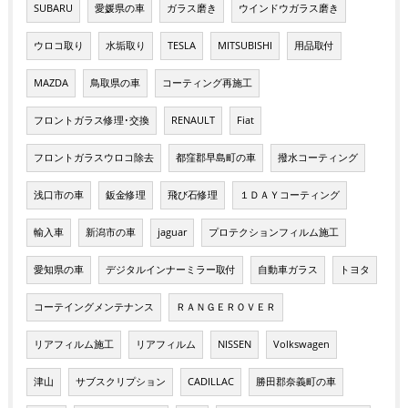
SUBARU
愛媛県の車
ガラス磨き
ウインドウガラス磨き
ウロコ取り
水垢取り
TESLA
MITSUBISHI
用品取付
MAZDA
鳥取県の車
コーティング再施工
フロントガラス修理･交換
RENAULT
Fiat
フロントガラスウロコ除去
都窪郡早島町の車
撥水コーティング
浅口市の車
鈑金修理
飛び石修理
１ＤＡＹコーティング
輸入車
新潟市の車
jaguar
プロテクションフィルム施工
愛知県の車
デジタルインナーミラー取付
自動車ガラス
トヨタ
コーテイングメンテナンス
ＲＡＮＧＥＲＯＶＥＲ
リアフィルム施工
リアフィルム
NISSEN
Volkswagen
津山
サブスクリプション
CADILLAC
勝田郡奈義町の車