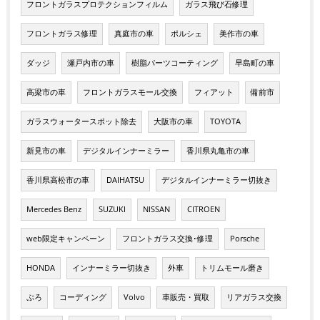
フロントガラスプロテクションフィルム
ガラス飛び石修理
フロントガラス修理
真庭市の車
ポルシェ
美作市の車
ダッジ
瀬戸内市の車
樹脂パーツコーティング
早島町の車
高梁市の車
フロントガラスモール交換
フィアット
備前市
ガラスウォータースポット除去
大阪市の車
TOYOTA
新見市の車
デジタルインナーミラー
香川県丸亀市の車
香川県高松市の車
DAIHATSU
デジタルインナーミラー切抜き
Mercedes Benz
SUZUKI
NISSAN
CITROEN
web限定キャンペーン
フロントガラス交換･修理
Porsche
HONDA
インナーミラー切抜き
外車
トリムモール磨き
ぷろ
コーディング
Volvo
車販売・買取
リアガラス交換