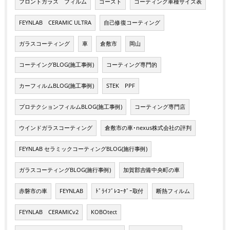
フロントガラス フィルム
ゴースト
コーティング車種サイズ表
FEYNLAB CERAMIC ULTRA
自己修復コーティング
ガラスコーティング
車
倉敷市
岡山
コーテイングBLOG(施工事例)
コーティング専門的
カーフィルムBLOG(施工事例)
STEK PPF
プロテクションフィルムBLOG(施工事例)
コーティング専門店
ウインドガラスコーティング
倉敷市の車･nexus株式会社の評判
FEYNLAB セラミックコーティングBLOG(施行事例)
ガラスコーティングBLOG(施行事例)
加賀郡吉備中央町の車
赤磐市の車
FEYNLAB
ﾄﾞﾗｲﾌﾞﾚｺｰﾀﾞｰ取付
断熱フィルム
FEYNLAB CERAMICv2
KOBOtect