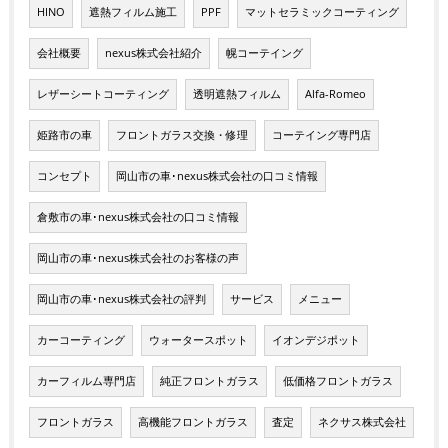
HINO
遮熱フィルム施工
PPF
マットセラミックコーティング
会社概要
nexus株式会社紹介
幌コーテイング
レザーシートコーティング
透明遮熱フィルム
Alfa-Romeo
姫路市の車
フロントガラス交換・修理
コーテイング専門店
コンセプト
岡山市の車･nexus株式会社の口コミ情報
倉敷市の車･nexus株式会社の口コミ情報
岡山市の車･nexus株式会社のお客様の声
岡山市の車･nexus株式会社の評判
サービス
メニュー
カーコーティング
ウォータースポット
イオンデジポット
カーフィルム専門店
純正フロントガラス
低価格フロントガラス
フロントガラス
高機能フロントガラス
査定
ネクサス株式会社