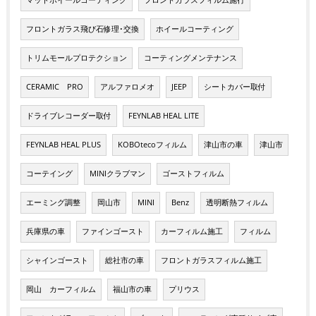
マットホイールコーティング
フロントガラスフィルム施行
フロントガラス飛び石修理･交換
ホイールコーティング
トリムモールプロテクション
コーティングメンテナンス
CERAMIC PRO
アルファロメオ
JEEP
シートカバー取付
ドライブレコーダー取付
FEYNLAB HEAL LITE
FEYNLAB HEAL PLUS
KOBOtecoフィルム
津山市の車
津山市
コーテイング
MINIクラブマン
ゴーストフィルム
エーミング調整
岡山市
MINI
Benz
透明断熱フィルム
兵庫県の車
ファインゴースト
カーフィルム施工
フィルム
シャインゴースト
総社市の車
フロントガラスフィルム施工
岡山 カーフィルム
福山市の車
プリウス