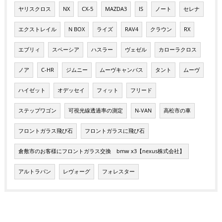
ヤリスクロス
NX
CX-5
MAZDA3
IS
ノート
セレナ
エクストレイル
N BOX
ライズ
RAV4
クラウン
RX
エブリィ
スペーシア
ハスラー
ヴェゼル
カローラクロス
ノア
C-HR
ジムニー
ムーヴキャンバス
タント
ムーヴ
ハイゼット
オデッセイ
フィット
フリード
ステップワゴン
可視光線透過率の測定
N-VAN
高松市の車
フロントガラス飛び石
フロントガラスに飛び石
倉敷市のお客様にフロントガラス交換 bmw x3【nexus株式会社】
アルトラパン
レヴォーグ
フォレスター