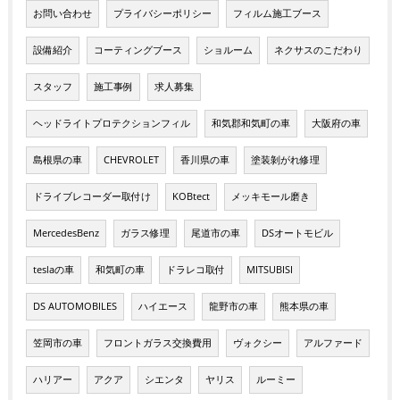
お問い合わせ
プライバシーポリシー
フィルム施工ブース
設備紹介
コーティングブース
ショルーム
ネクサスのこだわり
スタッフ
施工事例
求人募集
ヘッドライトプロテクションフィル
和気郡和気町の車
大阪府の車
島根県の車
CHEVROLET
香川県の車
塗装剝がれ修理
ドライブレコーダー取付け
KOBtect
メッキモール磨き
MercedesBenz
ガラス修理
尾道市の車
DSオートモビル
teslaの車
和気町の車
ドラレコ取付
MITSUBISI
DS AUTOMOBILES
ハイエース
龍野市の車
熊本県の車
笠岡市の車
フロントガラス交換費用
ヴォクシー
アルファード
ハリアー
アクア
シエンタ
ヤリス
ルーミー