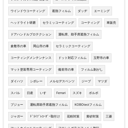
ウインドウコーティング
遮熱フィルム
ダッヂ
エーミング
ヘッドライト研磨
セラミッコーティング
コーティング
車販売
ドアハンドルプロテクション
運転席、助手席遮熱フィルム
倉敷市の車
岡山市の車
セラミックコーティング
コーティングメンテンナンス
ドット対応フィルム
玉野市の車
マット塗装専用コーティング
備前市の車
フィルム剝がし
ダイハツ
シボレー
メルセデスベンツ
ジープ
マツダ
スバル
日産
いすゞ
Ferrari
スズキ
ボルボ
プジョー
運転席助手席遮熱フィルム
KOBOtectフィルム
ジャガー
ﾄﾞﾗｲﾌﾞﾚｺｰﾀﾞｰ取付け
花粉対策
黄砂対策
三菱