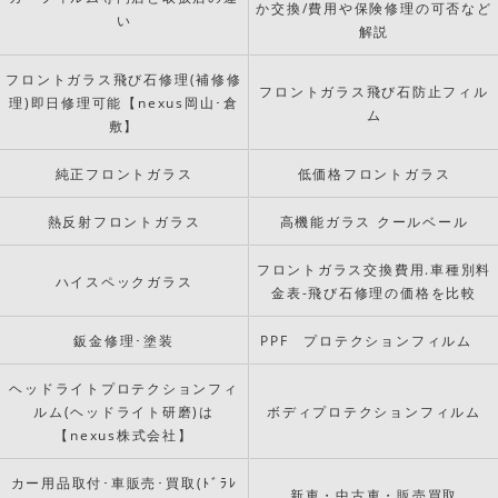
か交換/費用や保険修理の可否など
い
解説
フロントガラス飛び石修理(補修修
フロントガラス飛び石防止フィル
理)即日修理可能【nexus岡山･倉
ム
敷】
純正フロントガラス
低価格フロントガラス
熱反射フロントガラス
高機能ガラス クールベール
フロントガラス交換費用.車種別料
ハイスペックガラス
金表-飛び石修理の価格を比較
鈑金修理･塗装
PPF プロテクションフィルム
ヘッドライトプロテクションフィ
ルム(ヘッドライト研磨)は
ボディプロテクションフィルム
【nexus株式会社】
カー用品取付･車販売･買取(ﾄﾞﾗﾚ
新車・中古車・販売買取