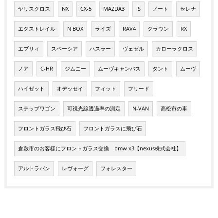
ヤリスクロス
NX
CX-5
MAZDA3
IS
ノート
セレナ
エクストレイル
N BOX
ライズ
RAV4
クラウン
RX
エブリィ
スペーシア
ハスラー
ヴェゼル
カローラクロス
ノア
C-HR
ジムニー
ムーヴキャンバス
タント
ムーヴ
ハイゼット
オデッセイ
フィット
フリード
ステップワゴン
可視光線透過率の測定
N-VAN
高松市の車
フロントガラス飛び石
フロントガラスに飛び石
倉敷市のお客様にフロントガラス交換 bmw x3【nexus株式会社】
アルトラパン
レヴォーグ
フォレスター