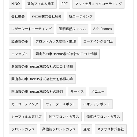
HINO
遮熱フィルム施工
PPF
マットセラミックコーティング
会社概要
nexus株式会社紹介
幌コーテイング
レザーシートコーティング
透明遮熱フィルム
Alfa-Romeo
姫路市の車
フロントガラス交換・修理
コーテイング専門店
コンセプト
岡山市の車･nexus株式会社の口コミ情報
倉敷市の車･nexus株式会社の口コミ情報
岡山市の車･nexus株式会社のお客様の声
岡山市の車･nexus株式会社の評判
サービス
メニュー
カーコーティング
ウォータースポット
イオンデジポット
カーフィルム専門店
純正フロントガラス
低価格フロントガラス
フロントガラス
高機能フロントガラス
査定
ネクサス株式会社