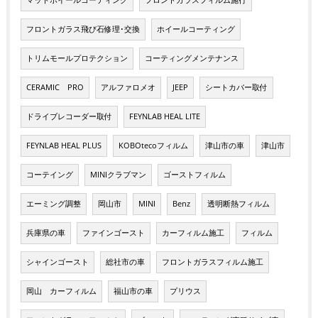
マットホイールコーティング
フロントガラスフィルム施行
フロントガラス飛び石修理･交換
ホイールコーティング
トリムモールプロテクション
コーティングメンテナンス
CERAMIC PRO
アルファロメオ
JEEP
シートカバー取付
ドライブレコーダー取付
FEYNLAB HEAL LITE
FEYNLAB HEAL PLUS
KOBOtecoフィルム
津山市の車
津山市
コーテイング
MINIクラブマン
ゴーストフィルム
エーミング調整
岡山市
MINI
Benz
透明断熱フィルム
兵庫県の車
ファインゴースト
カーフィルム施工
フィルム
シャインゴースト
総社市の車
フロントガラスフィルム施工
岡山 カーフィルム
福山市の車
プリウス