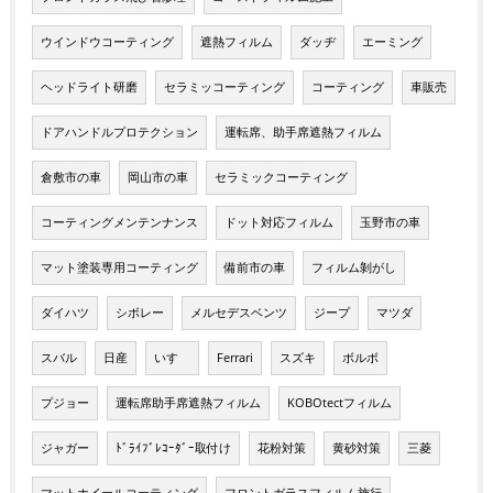
ウインドウコーティング
遮熱フィルム
ダッヂ
エーミング
ヘッドライト研磨
セラミッコーティング
コーティング
車販売
ドアハンドルプロテクション
運転席、助手席遮熱フィルム
倉敷市の車
岡山市の車
セラミックコーティング
コーティングメンテンナンス
ドット対応フィルム
玉野市の車
マット塗装専用コーティング
備前市の車
フィルム剝がし
ダイハツ
シボレー
メルセデスベンツ
ジープ
マツダ
スバル
日産
いすゞ
Ferrari
スズキ
ボルボ
プジョー
運転席助手席遮熱フィルム
KOBOtectフィルム
ジャガー
ﾄﾞﾗｲﾌﾞﾚｺｰﾀﾞｰ取付け
花粉対策
黄砂対策
三菱