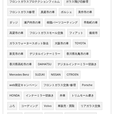
フロントガラスプロテクションフィルム
ガラス飛び石修理
フロントガラス修理
真庭市の車
ポルシェ
美作市の車
ダッジ
瀬戸内市の車
樹脂パーツコーティング
早島町の車
高梁市の車
フロントガラスモール交換
フィアット
備前市
ガラスウォータースポット除去
大阪市の車
TOYOTA
新見市の車
デジタルインナーミラー
香川県丸亀市の車
香川県高松市の車
DAIHATSU
デジタルインナーミラー切抜き
Mercedes Benz
SUZUKI
NISSAN
CITROEN
web限定キャンペーン
フロントガラス交換･修理
Porsche
HONDA
インナーミラー切抜き
外車
トリムモール磨き
ぷろ
コーディング
Volvo
車販売・買取
リアガラス交換