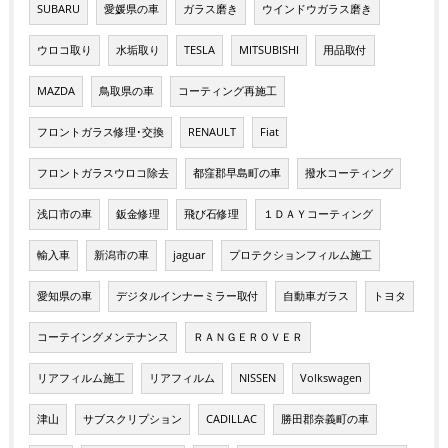
SUBARU
愛媛県の車
ガラス磨き
ウインドウガラス磨き
ウロコ取り
水垢取り
TESLA
MITSUBISHI
用品取付
MAZDA
鳥取県の車
コーティング再施工
フロントガラス修理･交換
RENAULT
Fiat
フロントガラスウロコ除去
都窪郡早島町の車
撥水コーティング
浅口市の車
鈑金修理
飛び石修理
１ＤＡＹコーティング
輸入車
新潟市の車
jaguar
プロテクションフィルム施工
愛知県の車
デジタルインナーミラー取付
自動車ガラス
トヨタ
コーテイングメンテナンス
ＲＡＮＧＥＲＯＶＥＲ
リアフィルム施工
リアフィルム
NISSEN
Volkswagen
津山
サブスクリプション
CADILLAC
勝田郡奈義町の車