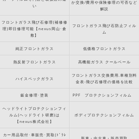
か交換/費用や保険修理の可否など
い
解説
フロントガラス飛び石修理(補修修
フロントガラス飛び石防止フィル
理)即日修理可能【nexus岡山･倉
ム
敷】
純正フロントガラス
低価格フロントガラス
熱反射フロントガラス
高機能ガラス クールベール
フロントガラス交換費用.車種別料
ハイスペックガラス
金表-飛び石修理の価格を比較
鈑金修理･塗装
PPF プロテクションフィルム
ヘッドライトプロテクションフィ
ルム(ヘッドライト研磨)は
ボディプロテクションフィルム
【nexus株式会社】
カー用品取付･車販売･買取(ﾄﾞﾗﾚ
新車・中古車・販売買取