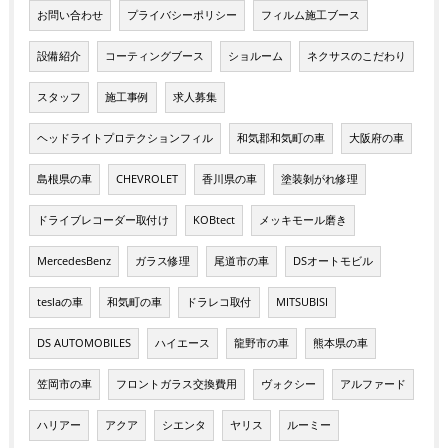
お問い合わせ
プライバシーポリシー
フィルム施工ブース
設備紹介
コーティングブース
ショルーム
ネクサスのこだわり
スタッフ
施工事例
求人募集
ヘッドライトプロテクションフィル
和気郡和気町の車
大阪府の車
島根県の車
CHEVROLET
香川県の車
塗装剝がれ修理
ドライブレコーダー取付け
KOBtect
メッキモール磨き
MercedesBenz
ガラス修理
尾道市の車
DSオートモビル
teslaの車
和気町の車
ドラレコ取付
MITSUBISI
DS AUTOMOBILES
ハイエース
龍野市の車
熊本県の車
笠岡市の車
フロントガラス交換費用
ヴォクシー
アルファード
ハリアー
アクア
シエンタ
ヤリス
ルーミー