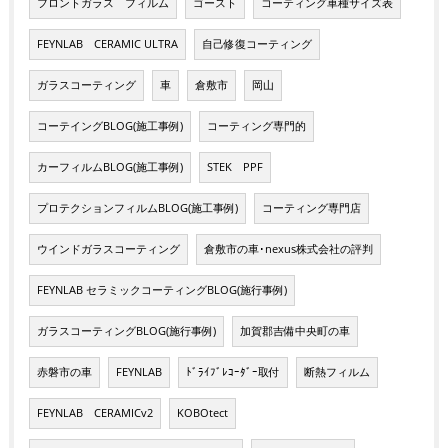
フロントガラス フィルム
ゴースト
コーティング車種サイズ表
FEYNLAB CERAMIC ULTRA
自己修復コーティング
ガラスコーティング
車
倉敷市
岡山
コーテイングBLOG(施工事例)
コーティング専門的
カーフィルムBLOG(施工事例)
STEK PPF
プロテクションフィルムBLOG(施工事例)
コーティング専門店
ウインドガラスコーティング
倉敷市の車･nexus株式会社の評判
FEYNLAB セラミックコーティングBLOG(施行事例)
ガラスコーティングBLOG(施行事例)
加賀郡吉備中央町の車
赤磐市の車
FEYNLAB
ﾄﾞﾗｲﾌﾞﾚｺｰﾀﾞｰ取付
断熱フィルム
FEYNLAB CERAMICv2
KOBOtect