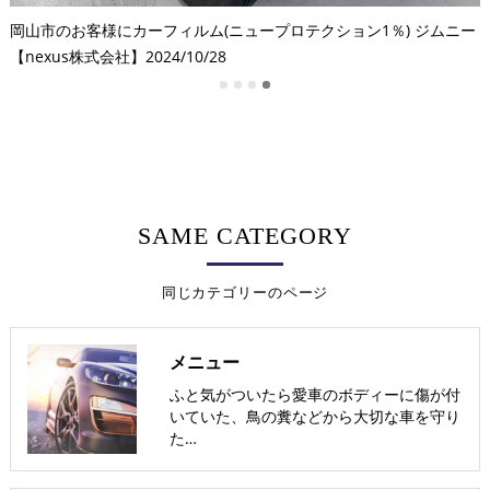
2
ニ
岡山市のお客様にカーフィルム(ニュープロテクション1％) ジムニー
【nexus株式会社】2024/10/28
SAME CATEGORY
同じカテゴリーのページ
メニュー
ふと気がついたら愛車のボディーに傷が付
いていた、鳥の糞などから大切な車を守り
た…