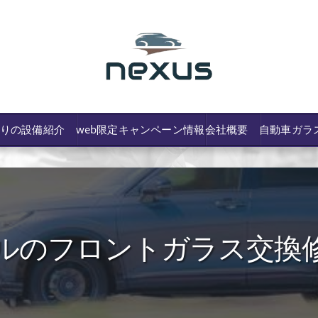
わりの設備紹介
web限定キャンペーン情報
会社概要
自動車ガラ
ルのフロントガラス交換
/費用や保険修理の可否など解説