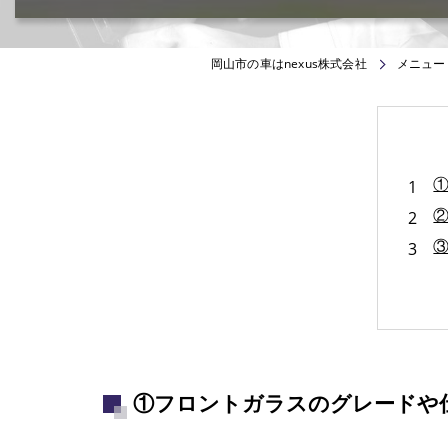
カー用品取付･車販売･買取(ﾄﾞﾗﾚｺ･ﾅﾋﾞ等)
岡山市の車はnexus株式会社
メニュー
③
④
①フロントガラスのグレードや