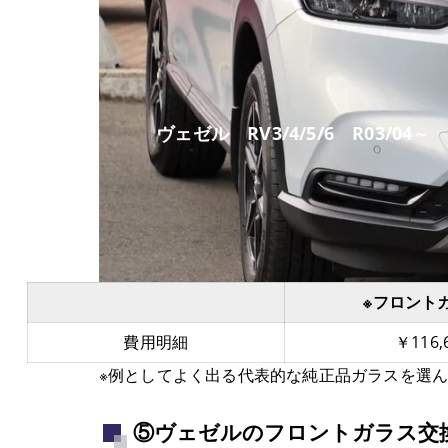
ヴェゼル RV3/4/5/6 R03/04～
※フロント
費用明細
￥116,
※例としてよく出る代表的な純正品ガラスを選
⑤ヴェゼルのフロントガラス交