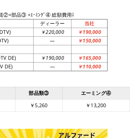
工賃②+部品③ +ｴｰﾐﾝｸﾞ④ 総額費用⇩
ディーラー
当社
DTV)
￥220,000
￥190,000
TV)
―
￥150,000
V DE)
￥190,000
￥165,000
 DE)
―
￥110,000
部品類③
エーミング④
￥5,260
￥13,200