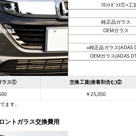
ﾌﾛﾝﾄｶﾞﾗｽ①+
純正品ガラス
3/03
OEMガラス
※純正品ガラス(ADAS D
OEMガラス(ADAS DT
ガラス①
交換工賃(接着剤含む)②
500
￥25,050
んでます。
 フロントガラス交換費用