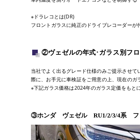
※ドラレコとは(DR)
フロントガラスに純正のドライブレコーダーが
②ヴェゼルの年式･ガラス別フ
当社でよく出るグレード仕様のみご提示させて
際に、お手元に車検証をご用意の上、現在のガ
※下記ガラス価格は2024年のガラス定価をも
③ホンダ ヴェゼル RU1/2/3/4系