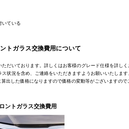
⑬もしもヴェゼルのフロントガラスに飛び石が当たったら
飛び石による傷は交換・修理（リペア）どっち？
フロントガラス飛び石修理
付いている
⑭ヴェゼルのフロントガラス交換
フロントガラス交換費用
フロントガラスの交換に車両保険は適用される？
ロントガラス交換費用について
⑮ヴェゼルのフロントガラスの種類
高機能ガラスクールベール
いただいております。詳しくはお客様のグレード仕様を詳しく
ラス状況を含め、ご連絡をいただきますようお願いいたします
国産社外ガラス
とに算出した価格になりますので価格の変動等がございますので
熱反射ガラスコートテクト
輸入OEMガラス
 フロントガラス交換費用