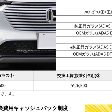
ﾌﾛﾝﾄｶﾞﾗｽ①+
純正品ガラス(ADAS 
OEMガラス(ADAS D
※純正品ガラス(ADAS DT
OEMガラス(ADAS DTV
ガラス①
交換工賃(接着剤含む)②
600
￥26,500
んでます。
換費用キャッシュバック制度