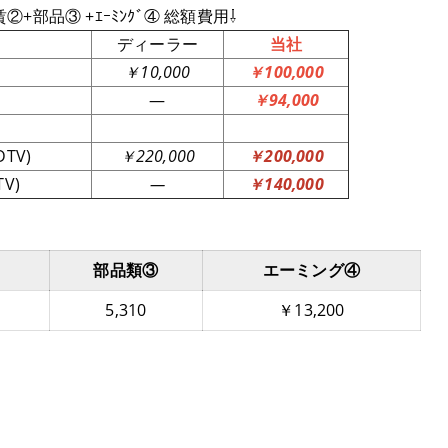
工賃②+部品③ +ｴｰﾐﾝｸﾞ④ 総額費用⇩
ディーラー
当社
￥10,000
￥100,000
―
￥94,000
TV)
￥220,000
￥200,000
V)
―
￥140,000
部品類③
エーミング④
5,310
￥13,200