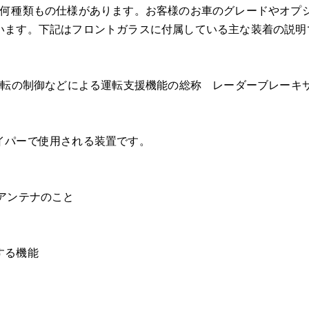
は何種類もの仕様があります。お客様のお車のグレードやオプ
パーシャルブレイク
います。下記はフロントガラスに付属している主な装着の説明
ストレートブレイク
スターブレイク
コンビネーションブレイク
運転の制御などによる運転支援機能の総称 レーダーブレーキ
DIYにて施工してしまったヒビ
ロングクラック
⑧ヴェゼルのアンテナなどのガラス装着品の取付について
イパーで使用される装置です。
⑨ヴェゼルの車両保険ご利用による純正フロントガラス交換に
⑩ヴェゼルのフロントガラス修理お見積り･ご予約方法について
アンテナのこと
お問い合わせ時にご用意いただくもの
⑪OEMガラスとは
純正品ブランドロゴ有
する機能
OEM品 ロゴなし
⑫代金お支払方法