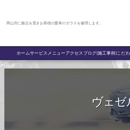
岡山市に拠点を置きお客様の愛車のガラスを修理します。
ホーム
サービス
メニュー
アクセス
ブログ(施工事例)
こだ
コーティング
カーフィルム専門店【nexus岡山】
ヴェゼ
フロントガラス飛び石傷/補修修理か交換
鈑金修理･塗装
PPF プロテクションフィルム