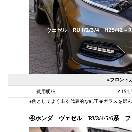
ヴェゼル RU1/2/3/4 H25/12～R0
※フロント
費用明細
￥151,
※例としてよく出る代表的な純正品ガラスを選
④ホンダ ヴェゼル RV3/4/5/6系