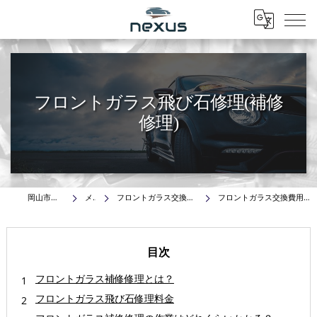
Menu
フロントガラス飛び石修理(補修
修理)
岡山市の車はnexus株式会社
メニュー
フロントガラス交換費用.車種別料金表-飛び石修理の価格を比較
フロントガラス交換費用安く抑える/車輌保険でお見舞金-nexus岡山･倉敷
目次
フロントガラス補修修理とは？
フロントガラス飛び石修理料金