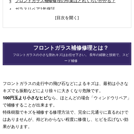
フロントガラス補修修理の作業はどれくらいかかる？
ガラスリペア1年保証
おトクな修理方法～ お客様にとって損しない最適な修理方
法をご提案します！
❶車両保険利用でフロントガラス交換費用ゼロ
只今一部車種キャッシュバック強化中‼
フロントガラス補修修理とは？
フロントガラスの基礎知識
フロントガラスの小さな割れキズはお任せ下さい。 長年の経験と技術で、スピ
飛び石キズの構造とウインドリペア
ード補修
フロントガラスの修理はディーラーでやるべきでは無い単
純な理由
修理したガラスは再修理できない！？
フロントガラスの走行中の飛び石などによるキズは、最初は小さな
リペアするまでにやって頂きたい事、やってはいけない事
キズでも振動などにより徐々に大きくなり危険です。
100円玉より小さなヒビ
なら、ほとんどの場合「ウィンドウリペア」
カーディーラー、自動車修理工場のガラス修理は実は自動
で補修することが出来ます。
車ガラス専門業者が作業している
特殊樹脂でキズを補修する修理方法で、完全に元通りに直るわけで
フロントガラスに出来てしまったヒビはどんな種類？
はありませんが、殆どわからない程度に修復し、ヒビを広げない効
チッピング
果があります。
ブルズアイ