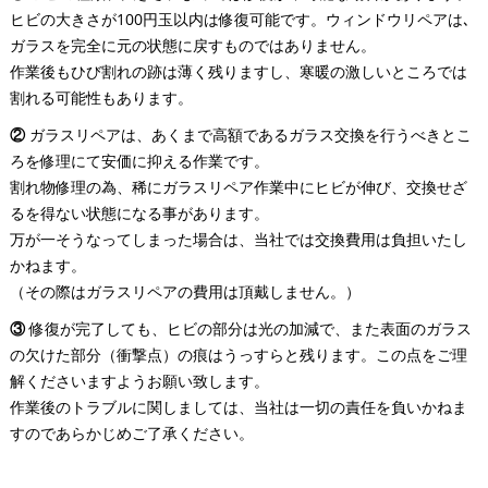
ヒビの大きさが100円玉以内は修復可能です。ウィンドウリペアは､
ガラスを完全に元の状態に戻すものではありません。
作業後もひび割れの跡は薄く残りますし、寒暖の激しいところでは
割れる可能性もあります。
②
ガラスリペアは、あくまで高額であるガラス交換を行うべきとこ
ろを修理にて安価に抑える作業です。
割れ物修理の為、稀にガラスリペア作業中にヒビが伸び、交換せざ
るを得ない状態になる事があります。
万が一そうなってしまった場合は、当社では交換費用は負担いたし
かねます。
（その際はガラスリペアの費用は頂戴しません。）
③
修復が完了しても、ヒビの部分は光の加減で、また表面のガラス
の欠けた部分（衝撃点）の痕はうっすらと残ります。この点をご理
解くださいますようお願い致します。
作業後のトラブルに関しましては、当社は一切の責任を負いかねま
すのであらかじめご了承ください。