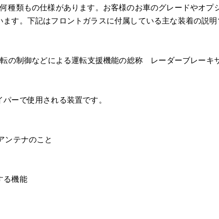
は何種類もの仕様があります。お客様のお車のグレードやオプ
ストレートブレイク
います。下記はフロントガラスに付属している主な装着の説明
スターブレイク
コンビネーションブレイク
DIYにて施工してしまったヒビ
運転の制御などによる運転支援機能の総称 レーダーブレーキ
ロングクラック
⑦CH-Rのアンテナなどのガラス装着品の取付について
⑧CH-Rの車両保険ご利用による純正フロントガラス交換につ
イパーで使用される装置です。
⑨CH-Rのフロントガラス修理お見積り･ご予約方法について
お問い合わせ時にご用意いただくもの
アンテナのこと
⑩OEMガラスとは
純正品ブランドロゴ有
OEM品 ロゴなし
する機能
⑪代金お支払方法
⑫もしもCH-Rのフロントガラスに飛び石が当たったら