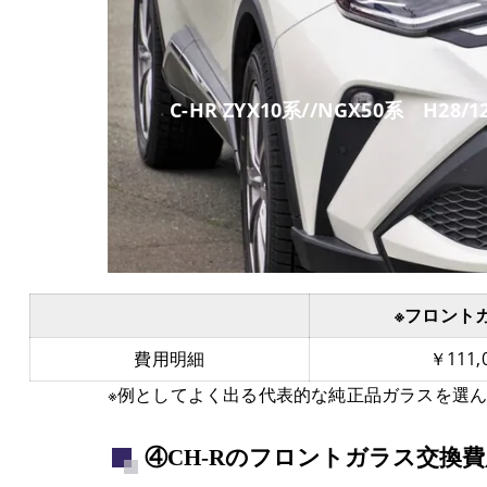
C-HR ZYX10系//NGX50系 H28/1
※フロント
費用明細
￥111,
※例としてよく出る代表的な純正品ガラスを選
④CH-Rのフロントガラス交換