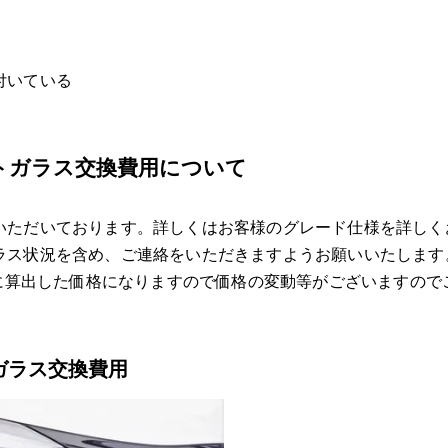
飛び石による傷は交換・修理（リペア）どっち？
フロントガラス飛び石修理
⑬CH-Rのフロントガラス交換
付いている
フロントガラス交換費用
フロントガラスの交換に車両保険は適用される？
⑭CH-Rのフロントガラスの種類
ントガラス交換費用について
高機能ガラスクールベール
国産社外ガラス
いただいております。詳しくはお客様のグレード仕様を詳しく
ラス状況を含め、ご連絡をいただきますようお願いいたします
熱反射ガラスコートテクト
とに算出した価格になりますので価格の変動等がございますので
輸入OEMガラス
トガラス交換費用