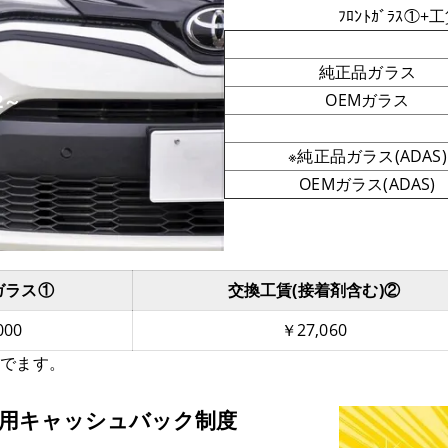
ﾌﾛﾝﾄｶﾞﾗｽ①+
純正品ガラス
2～
OEMガラス
※純正品ガラス(ADAS)
OEMガラス(ADAS)
ガラス①
交換工賃(接着剤含む)②
000
￥27,060
んでます。
費用キャッシュバック制度