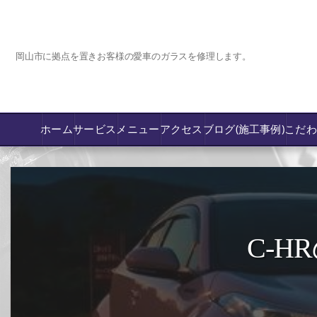
岡山市に拠点を置きお客様の愛車のガラスを修理します。
ホーム
サービス
メニュー
アクセス
ブログ(施工事例)
こだ
コーティング
カーフィルム専門店【nexus岡山】
C-
フロントガラス飛び石傷/補修修理か交換
鈑金修理･塗装
PPF プロテクションフィルム