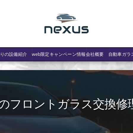
わりの設備紹介
web限定キャンペーン情報
会社概要
自動車ガラ
HRのフロントガラス交換修
/費用や保険修理の可否など解説