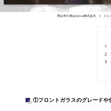
カー用品取付･車販売･買取(ﾄﾞﾗﾚｺ･ﾅﾋﾞ等)
岡山市の車はnexus株式会社
メニ
①フロントガラスのグレードや