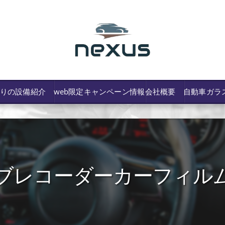
わりの設備紹介
web限定キャンペーン情報
会社概要
自動車ガラ
ブレコーダーカーフィル
/費用や保険修理の可否など解説