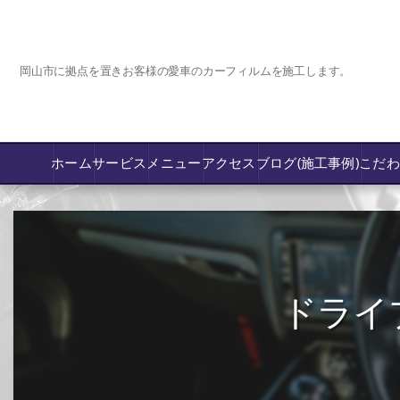
岡山市に拠点を置きお客様の愛車のカーフィルムを施工します。
ホーム
サービス
メニュー
アクセス
ブログ(施工事例)
こだ
コーティング
カーフィルム専門店【nexus岡山】
ドライ
フロントガラス飛び石傷/補修修理か交換
鈑金修理･塗装
PPF プロテクションフィルム