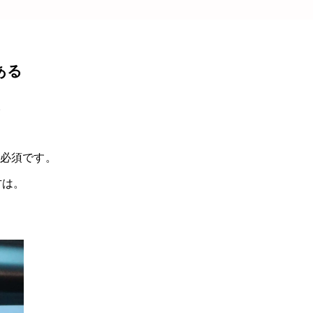
ある
。
は必須です。
方は。